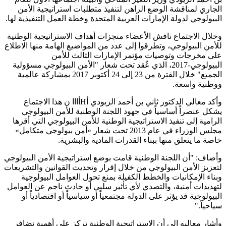
الجاري لمناقشة الوضع الراهن لتنفيذ متطلبات استراتيجية الأمن
البيولوجي لدولة الإمارات العربية المتحدة وخطة العمل التنفيذية لها.
وخلال الاجتماع ناقش الأعضاء منجزات أهداف الاستراتيجية الوطنية
للأمن البيولوجي، وتطرقوا إلى عدد من المواضيع الهامة منها الاطلاع
على مخرجات وتوصيات مؤتمر الإمارات الثالث للأمن
البيولوجي-2017، الذي عُقد تحت شعار "الأمن البيولوجي مسؤولية
الجميع" خلال الفترة من 23 إلى 24 أكتوبر 2017 بمشاركة عالمية
ووطنية واسعة.
وأكد معالي الدكتور ثاني بن أحمد الزيودي أHأااا ن هذا الاجتماع
يشكل عنصراً أساسياً في جهود اللجنة الوطنية للأمن البيولوجي
الرامية إلى تنفيذ الاستراتيجية الوطنية للأمن البيولوجي التي أقرها
مجلس الوزراء في عام 2013 تحت شعار «أمن بيولوجي متكامل»
خاصة ما يتعلق منها ببناء القدرات المادية والبشرية.
وأضاف: "أن اللجنة الوطنية قامت بوضع استراتيجية الأمن البيولوجي
لتعزيز الأمن البيولوجي من خلال إقرار وتحديث القوانين والتشريعات
وبناء الإمكانيات والخطط الكفيلة بمنع تحول العوامل البيولوجية
لتهديدات أمنية، والتصدي لأي تأثير سلبي أو حادث ناجم عن العوامل
البيولوجية قد يؤثر على الدولة مجتمعياً أو سياسياً أو اقتصادياً أو
سياحياً."
وأشار معاليه إلى أن الاستراتيجية الوطنية تركز على أهمية تضافر