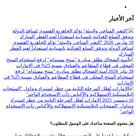
آخر الأخبار
18 مارس 2026
"التغير المناخي والبيئة" تؤكد الجاهزية القصوى
لمنافذ الدولة وتدفق السلع الغذائية بانسيابية استعداداً لعيد الفطر
المبارك
28 يناير 2026
آمنة الضحاك تطلق مبادرة "منتج مستدام" لرفع
استخدام المنتج المحلي في قطاع المطاعم والفنادق بنسبة 25%؜ في
الإمارات
16 ديسمبر 2025
الإمارات تُفعّل المرحلة الثانية من حظر استيراد
وتداول "المنتجات البلاستيكية الاستهلاكية والأكياس ذات الاستخدام
الواحد"
هل محتوى الصفحة ساعدك على الوصول للمطلوب؟
يمكنك مساعدتنا على التحسين من خلال تقديم ملاحظاتك حول