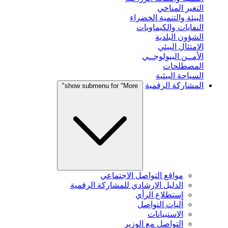
التغير المناخي
البيئة والتنمية الخضراء
النفايات والكيماويات
الشؤون البلدية
الامتثال البيئي
الأمــن البيولوجــي
المصطلحات
السياحة البيئية
المشاركة الرقمية
show submenu for "More"
مواقع التواصل الاجتماعي
الدليل الإرشادي للمشاركة الرقمية
إستطلاع الرأي
آليات التواصل
الاستبيانات
التواصل مع الوزير