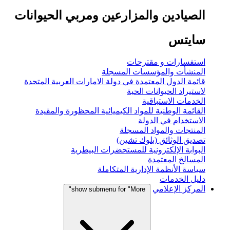
الصيادين والمزارعين ومربي الحيوانات
سايتس
استفسارات و مقترحات
المنشأت والمؤسسات المسجلة
قائمة الدول المعتمدة في دولة الامارات العربية المتحدة
لاستيراد الحيوانات الحية
الخدمات الاستباقية
القائمة الوطنية للمواد الكيميائية المحظورة والمقيدة
الاستخدام في الدولة
المنتجات والمواد المسجلة
تصديق الوثائق (بلوك تشين)
البوابة الإلكترونية للمستحضرات البيطرية
المسالخ المعتمدة
سياسة الأنظمة الإدارية المتكاملة
دليل الخدمات
المركز الإعلامي
show submenu for "More"