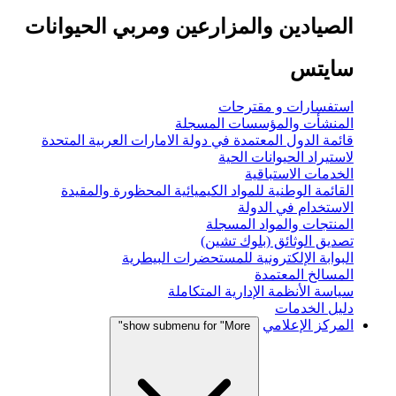
الصيادين والمزارعين ومربي الحيوانات
سايتس
استفسارات و مقترحات
المنشأت والمؤسسات المسجلة
قائمة الدول المعتمدة في دولة الامارات العربية المتحدة
لاستيراد الحيوانات الحية
الخدمات الاستباقية
القائمة الوطنية للمواد الكيميائية المحظورة والمقيدة
الاستخدام في الدولة
المنتجات والمواد المسجلة
تصديق الوثائق (بلوك تشين)
البوابة الإلكترونية للمستحضرات البيطرية
المسالخ المعتمدة
سياسة الأنظمة الإدارية المتكاملة
دليل الخدمات
المركز الإعلامي
show submenu for "More"