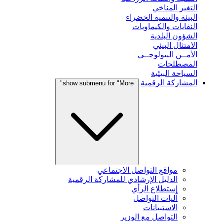
التغير المناخي
البيئة والتنمية الخضراء
النفايات والكيماويات
الشؤون البلدية
الامتثال البيئي
الأمــن البيولوجــي
المصطلحات
السياحة البيئية
المشاركة الرقمية
show submenu for "More"
مواقع التواصل الاجتماعي
الدليل الإرشادي للمشاركة الرقمية
إستطلاع الرأي
آليات التواصل
الاستبيانات
التواصل مع الوزير