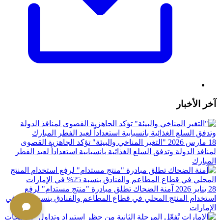
آخر الأخبار
18 مارس 2026
"التغير المناخي والبيئة" تؤكد الجاهزية القصوى
لمنافذ الدولة وتدفق السلع الغذائية بانسيابية استعداداً لعيد الفطر
المبارك
28 يناير 2026
آمنة الضحاك تطلق مبادرة "منتج مستدام" لرفع
استخدام المنتج المحلي في قطاع المطاعم والفنادق بنسبة 25%؜ في
الإمارات