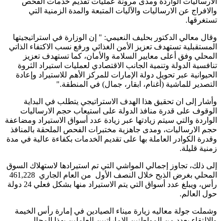
الارساليات الواردة ومدى مرونة عمليات تقديم خدمات الفحص
والافراج عن الارساليات والآليات المتبعة والمدة الزمنية التي
تستغرقها.
وقال معالي الدكتور بحليف النعيمي: " إن الوزارة في استراتيجيتها
المستقبلية تستهدف تعزيز الأمن الغذائي ورفع نسب الاكتفاء الذاتي
المحلي وفق أعلى معايير السلامة والأمان، كما تستهدف تعزيز
تنافسية الدولة وتنمية الجانب الاقتصادي لعمليات استيراد الثروة
الحيوانية عبر تحويل دولة الإمارات للمركز الأهم للاستيراد وإعادة
التصدير للماشية (أغنام، ابقار، جمال) في المنطقة."
وأشار إلى ان تحقيق هذا الهدف الاستراتيجي يتطلب في البداية
الوقوف على قدرة منافذ الدولة على استيعاب حجم الارساليات
الواردة والتي سيتم زيادتها عبر زيادة عدد أسواق الاستيراد ومضاعفة
حجم الارساليات، ومدى جاهزية مختبرات الفحص الملحقة بالمنافذ
وقدرة الكوادر العاملة بها على تقديم الخدمات بكفاءة عالية في مدة
زمنية قليلة.
إلى ذلك، تجاوز إجمالي المواشي التي تم استيرادها لاستهلاك السوق
المحلي بغرض الذبح خلال النصف الأول من العام الجاري 461,228
رأس، ويبلغ عدد أسواق التي يتم الاستيراد منها بشكل فعلي 24 دولة
حول العالم.
وشملت جولة معاليه زيارة ميناء الصيادين في إمارة رأس الخيمة
والالتقاء بعدد من المواطنين الإماراتيين العاملين بهذا المجال،