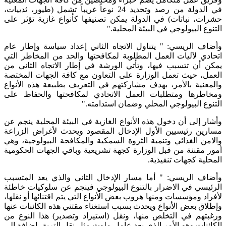
في الدولة من رصد وتحديد 24 نوعاً غريباً تشمل (طيور، ثدييات،
حشرات، نباتات) في الدولة يمكن تصنيفها كأنواع غازية تؤثر على
التنوع البيولوجي في البيئة المحلية."
وأضاف الريسي: " يتناول الاتجاه الثاني إعداد سياسة وإطار عام
اتحادي لآليات العمل المطلوبة لمكافحتها والحد من المخاطر التي
يمكن أن تتسبب فيها، وتأتي الورشة في إطار الاتجاه الثاني من
العمل، حيث تعمل الوزارة على التعاون مع كافة الجهات المختصة
والمعنية بالأمر، بهدف مشاركتهم في التعريف بطبيعة هذه الأنواع
ومخاطرها ومتطلبات العمل الاتحادي لمكافحتها والحفاظ على
التنوع البيولوجي المحلي وضمان استدامته."
وأشار إلى أن دخول هذه الأنواع الغازية في البيئة المحلية ينجم عن
مسارين رئيسيين الأول الإدخال المقصود ويحدث لأغراض الزراعة
والامن الغذائي وتنمية الثروة السمكية والمكافحة البيولوجية، وهي
أمور مقننة من قبل الوزارة كجهة تشريعية وباقي الجهات الحكومية
المحلية كجهات تنفيذية.
وأضاف الريسي: " أما مسار الإدخال الثاني والذي يعد المتسبب
الرئيسي في الاضرار بالتنوع البيولوجي فينجم عن سلوكيات خاطئة
لأفراد ومؤسسات ومنها هروب بعض الأنواع التي يتم اقتنائها أو نقلها،
وإطلاق بعض الأنواع ويحدث بسبب استغناء مقتني هذه الكائنات عنها
ورغبتهم في التخلص منها، ونقل (استيراد وتصدير) هذا النوع من
الكائنات وهو الأمر الذي يعد عامل ملوث مثل نقل التربة، إضافة إلى