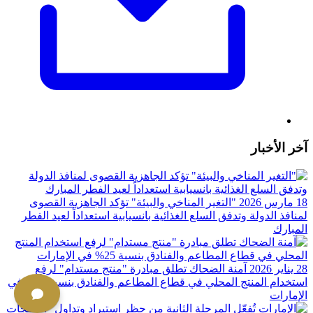
آخر الأخبار
18 مارس 2026
"التغير المناخي والبيئة" تؤكد الجاهزية القصوى
لمنافذ الدولة وتدفق السلع الغذائية بانسيابية استعداداً لعيد الفطر
المبارك
28 يناير 2026
آمنة الضحاك تطلق مبادرة "منتج مستدام" لرفع
استخدام المنتج المحلي في قطاع المطاعم والفنادق بنسبة 25%؜ في
الإمارات