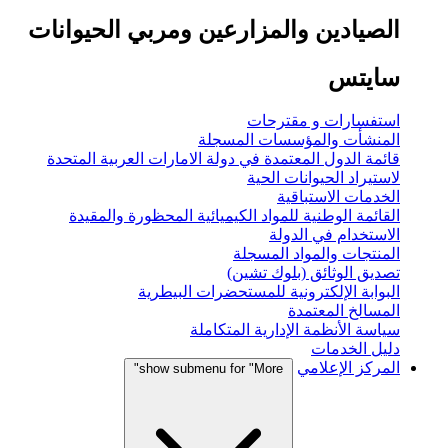
الصيادين والمزارعين ومربي الحيوانات
سايتس
استفسارات و مقترحات
المنشأت والمؤسسات المسجلة
قائمة الدول المعتمدة في دولة الامارات العربية المتحدة
لاستيراد الحيوانات الحية
الخدمات الاستباقية
القائمة الوطنية للمواد الكيميائية المحظورة والمقيدة
الاستخدام في الدولة
المنتجات والمواد المسجلة
تصديق الوثائق (بلوك تشين)
البوابة الإلكترونية للمستحضرات البيطرية
المسالخ المعتمدة
سياسة الأنظمة الإدارية المتكاملة
دليل الخدمات
المركز الإعلامي
show submenu for "More"