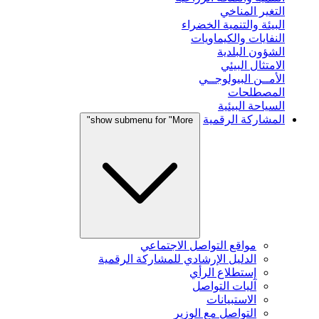
التغير المناخي
البيئة والتنمية الخضراء
النفايات والكيماويات
الشؤون البلدية
الامتثال البيئي
الأمــن البيولوجــي
المصطلحات
السياحة البيئية
المشاركة الرقمية
show submenu for "More"
مواقع التواصل الاجتماعي
الدليل الإرشادي للمشاركة الرقمية
إستطلاع الرأي
آليات التواصل
الاستبيانات
التواصل مع الوزير