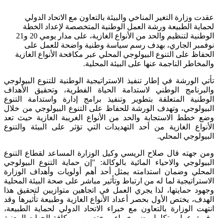
عقدت وزارة التغير المناخي والبيئة بالتعاون مع الاتحاد الدولي
لحماية الطبيعة ورشة العمل الوطنية المتخصصة لإعداد الخطة
الوطنية لتنظيم والحد من الأنواع الغازية، على مدار يومي 20 و21
نوفمبر الجاري، بهدف رسم سياسة وطنية واضحة للعمل على
الحفاظ على التنوع البيولوجي المحلي عبر مكافحة الأنواع الغازية
والمخاطر الناجمة عنها على البيئة المحلية.
تأتي الورشة في إطار تنفيذ الاستراتيجية الوطنية للتنوع البيولوجي
والبرنامج الوطني لاستدامة الحياة الفطرية، وتحقيق الأهداف
الوطنية المتعلقة بتطوير وتنفيذ برامج إدارة واستدامة التنوع
البيولوجي، وتهدف الورشة للحفاظ على التنوع البيولوجي من خلال
وضع خطط الاستجابة والحد من الأنواع الغريبة الغازية حيث تعد
الأنواع الغازية من أحد التهديدات التي تؤثر على البيئة والتنوع
البيولوجي المحلي.
ومن جهته قال صلاح الريسي وكيل الوزارة المساعد لقطاع التنوع
البيولوجي والاحياء المائية بالوكالة: "إن حماية التنوع البيولوجي
المحلي وضمان استدامته يمثل أحد أهم أولويات وأهداف الوزارة
الاستراتيجية لما له من ارتباط وتأثير مباشر على صحة البيئة المحلية
وجهود حمايتها، لذا يجري العمل في اتجاهين متوازيين لتحقيق هذا
الهدف، يختص الأول بحصر أعداد الأنواع الغازية وطبيعة تأثيرها وقد
انتهت الوزارة بالتعاون مع خبراء الاتحاد الدولي لحماية الطبيعة،
وفريق عمل متكامل يضم خبراء ومختصين من كافة الجهات المعنية