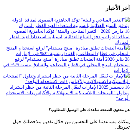
آخر الأخبار
18 مارس 2026
"التغير المناخي والبيئة" تؤكد الجاهزية القصوى
لمنافذ الدولة وتدفق السلع الغذائية بانسيابية استعداداً لعيد الفطر
المبارك
28 يناير 2026
آمنة الضحاك تطلق مبادرة "منتج مستدام" لرفع
استخدام المنتج المحلي في قطاع المطاعم والفنادق بنسبة 25%؜ في
الإمارات
16 ديسمبر 2025
الإمارات تُفعّل المرحلة الثانية من حظر استيراد
وتداول "المنتجات البلاستيكية الاستهلاكية والأكياس ذات الاستخدام
الواحد"
هل محتوى الصفحة ساعدك على الوصول للمطلوب؟
يمكنك مساعدتنا على التحسين من خلال تقديم ملاحظاتك حول
تجربتك.