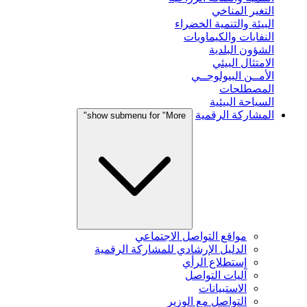
التغير المناخي
البيئة والتنمية الخضراء
النفايات والكيماويات
الشؤون البلدية
الامتثال البيئي
الأمــن البيولوجــي
المصطلحات
السياحة البيئية
المشاركة الرقمية
show submenu for "More"
مواقع التواصل الاجتماعي
الدليل الإرشادي للمشاركة الرقمية
إستطلاع الرأي
آليات التواصل
الاستبيانات
التواصل مع الوزير