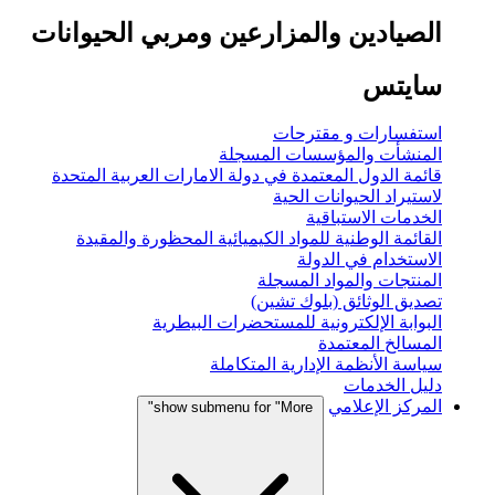
الصيادين والمزارعين ومربي الحيوانات
سايتس
استفسارات و مقترحات
المنشأت والمؤسسات المسجلة
قائمة الدول المعتمدة في دولة الامارات العربية المتحدة
لاستيراد الحيوانات الحية
الخدمات الاستباقية
القائمة الوطنية للمواد الكيميائية المحظورة والمقيدة
الاستخدام في الدولة
المنتجات والمواد المسجلة
تصديق الوثائق (بلوك تشين)
البوابة الإلكترونية للمستحضرات البيطرية
المسالخ المعتمدة
سياسة الأنظمة الإدارية المتكاملة
دليل الخدمات
المركز الإعلامي
show submenu for "More"