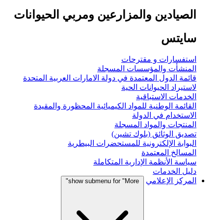
الصيادين والمزارعين ومربي الحيوانات
سايتس
استفسارات و مقترحات
المنشأت والمؤسسات المسجلة
قائمة الدول المعتمدة في دولة الامارات العربية المتحدة
لاستيراد الحيوانات الحية
الخدمات الاستباقية
القائمة الوطنية للمواد الكيميائية المحظورة والمقيدة
الاستخدام في الدولة
المنتجات والمواد المسجلة
تصديق الوثائق (بلوك تشين)
البوابة الإلكترونية للمستحضرات البيطرية
المسالخ المعتمدة
سياسة الأنظمة الإدارية المتكاملة
دليل الخدمات
المركز الإعلامي
show submenu for "More"