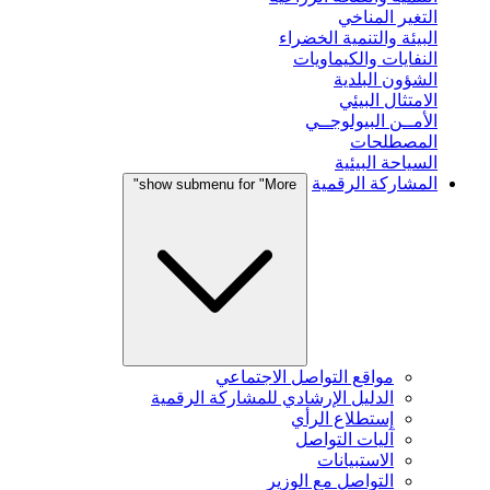
التغير المناخي
البيئة والتنمية الخضراء
النفايات والكيماويات
الشؤون البلدية
الامتثال البيئي
الأمــن البيولوجــي
المصطلحات
السياحة البيئية
المشاركة الرقمية
show submenu for "More"
مواقع التواصل الاجتماعي
الدليل الإرشادي للمشاركة الرقمية
إستطلاع الرأي
آليات التواصل
الاستبيانات
التواصل مع الوزير