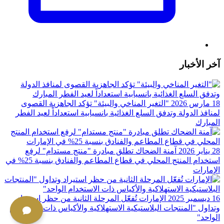
آخر الأخبار
18 مارس 2026
"التغير المناخي والبيئة" تؤكد الجاهزية القصوى
لمنافذ الدولة وتدفق السلع الغذائية بانسيابية استعداداً لعيد الفطر
المبارك
28 يناير 2026
آمنة الضحاك تطلق مبادرة "منتج مستدام" لرفع
استخدام المنتج المحلي في قطاع المطاعم والفنادق بنسبة 25%؜ في
الإمارات
16 ديسمبر 2025
الإمارات تُفعّل المرحلة الثانية من حظر استيراد
وتداول "المنتجات البلاستيكية الاستهلاكية والأكياس ذات الاستخدام
الواحد"