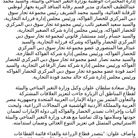
إدارة المختبرات الوطنية بوزارة التغير المناخي والبيئة، والسيد محمد
عبداللطيف الحمادي مدير قسم رقابة المنافذ البرية بجهاز أبوظبي
للرقابة الغذائية، والسيد محمد الشريف رئيس مجموعة تجار سوق
دبي المركزي للخضار الفواكه، ورئيس مجلس إدارة فرزانة التجارية،
والسيد سعيد الصغير نائب رئيس مجموعة تجار سوق دبي المركزي
للخضار الفواكه، ورئيس مجلس إدارة شركة الصغير التجارية،
والسيد حسام راشد مستشار قانوني لمجموعة تجار سوق دبي
المركزي للخضار والفواكه وشركة فرزانة التجارية، والسيد
عبدالرضا المنصوري عضو مجموعة تجار سوق دبي المركزي
للخضار الفواكه، ورئيس مجلس إدارة شركة الفواكه الطازجة،
والسيد محمد نصار عضو مجموعة تجار سوق دبي المركزي للخضار
الفواكه ورئيس مجلس إدارة شركة نصار الرفاعي التجارية، والسيد
أحمد فودة عضو مجموعة تجار سوق دبي المركزي للخضار الفواكه
ورئيس مجلس إدارة شركة خالد محمد فودة التجارية.
وقال سعادة سلطان علوان وكيل وزارة التغير المناخي والبيئة
لقطاع المناطق أن الزيارة جاءت لتعزيز العلاقات المشتركة
والتعاون المثمر بين دولة الإمارات العربية المتحدة وجمهورية مصر
العربية والمملكة الأردنية الهاشمية في المجالات الزراعية، ولبحث
آليات وإجراءات تصدير الخضار والفواكه إلى دولة الإمارات لضمان
جودتها وسلامتها وذلك تماشيا مع هدف وزارة التغير المناخي والبيئة
الاستراتيجي المتمثل في تعزيز التنوع الغذائي وضمان استدامته.
وأضاف علوان: "يتصدر قطاع الزراعة والغذاء قائمة القطاعات