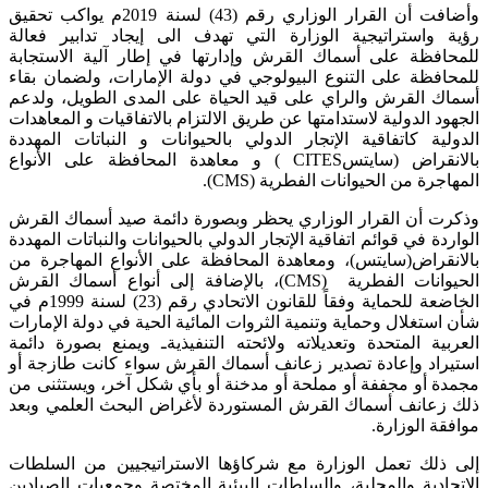
وأضافت أن القرار الوزاري رقم (43) لسنة 2019م يواكب تحقيق
رؤية واستراتيجية الوزارة التي تهدف الى إيجاد تدابير فعالة
للمحافظة على أسماك القرش وإدارتها في إطار آلية الاستجابة
للمحافظة على التنوع البيولوجي في دولة الإمارات، ولضمان بقاء
أسماك القرش والراي على قيد الحياة على المدى الطويل، ولدعم
الجهود الدولية لاستدامتها عن طريق الالتزام بالاتفاقيات و المعاهدات
الدولية كاتفاقية الإتجار الدولي بالحيوانات و النباتات المهددة
بالانقراض (سايتسCITES ) و معاهدة المحافظة على الأنواع
المهاجرة من الحيوانات الفطرية (CMS).
وذكرت أن القرار الوزاري يحظر وبصورة دائمة صيد أسماك القرش
الواردة في قوائم اتفاقية الإتجار الدولي بالحيوانات والنباتات المهددة
بالانقراض(سايتس)، ومعاهدة المحافظة على الأنواع المهاجرة من
الحيوانات الفطرية (CMS)، بالإضافة إلى أنواع أسماك القرش
الخاضعة للحماية وفقاً للقانون الاتحادي رقم (23) لسنة 1999م في
شأن استغلال وحماية وتنمية الثروات المائية الحية في دولة الإمارات
العربية المتحدة وتعديلاته ولائحته التنفيذيةـ ويمنع بصورة دائمة
استيراد وإعادة تصدير زعانف أسماك القرش سواء كانت طازجة أو
مجمدة أو مجففة أو مملحة أو مدخنة أو بأي شكل آخر، ويستثنى من
ذلك زعانف أسماك القرش المستوردة لأغراض البحث العلمي وبعد
موافقة الوزارة.
إلى ذلك تعمل الوزارة مع شركاؤها الاستراتيجيين من السلطات
الاتحادية والمحلية، والسلطات البيئية المختصة وجمعيات الصيادين