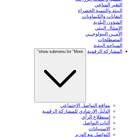
التغير المناخي
البيئة والتنمية الخضراء
النفايات والكيماويات
الشؤون البلدية
الامتثال البيئي
الأمــن البيولوجــي
المصطلحات
السياحة البيئية
المشاركة الرقمية
show submenu for "More"
مواقع التواصل الاجتماعي
الدليل الإرشادي للمشاركة الرقمية
إستطلاع الرأي
آليات التواصل
الاستبيانات
التواصل مع الوزير