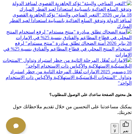
18 مارس 2026
"التغير المناخي والبيئة" تؤكد الجاهزية القصوى
لمنافذ الدولة وتدفق السلع الغذائية بانسيابية استعداداً لعيد الفطر
المبارك
28 يناير 2026
آمنة الضحاك تطلق مبادرة "منتج مستدام" لرفع
استخدام المنتج المحلي في قطاع المطاعم والفنادق بنسبة 25%؜ في
الإمارات
16 ديسمبر 2025
الإمارات تُفعّل المرحلة الثانية من حظر استيراد
وتداول "المنتجات البلاستيكية الاستهلاكية والأكياس ذات الاستخدام
الواحد"
هل محتوى الصفحة ساعدك على الوصول للمطلوب؟
يمكنك مساعدتنا على التحسين من خلال تقديم ملاحظاتك حول
تجربتك.
نعم
لا