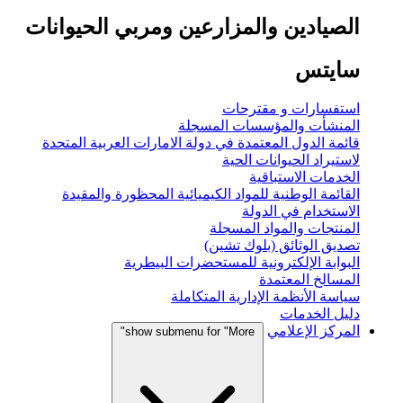
الصيادين والمزارعين ومربي الحيوانات
سايتس
استفسارات و مقترحات
المنشأت والمؤسسات المسجلة
قائمة الدول المعتمدة في دولة الامارات العربية المتحدة
لاستيراد الحيوانات الحية
الخدمات الاستباقية
القائمة الوطنية للمواد الكيميائية المحظورة والمقيدة
الاستخدام في الدولة
المنتجات والمواد المسجلة
تصديق الوثائق (بلوك تشين)
البوابة الإلكترونية للمستحضرات البيطرية
المسالخ المعتمدة
سياسة الأنظمة الإدارية المتكاملة
دليل الخدمات
المركز الإعلامي
show submenu for "More"