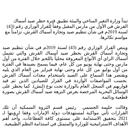
تبدأ وزارة التغير المناخي والبيئة تطبيق فترة حظر صيد أسماك
القرش في الأول من مارس المقبل وفقاً للقرار الوزاري رقم (43)
لسنة 2019م في شأن تنظيم صيد وتجارة أسماك القرش، تزامناً مع
مواسم تكاثرها.
وينص القرار الوزاري رقم (43) لسنة 2019م في شأن تنظيم صيد
وتجارة أسماك القرش بحظر صيد أسماك القرش والتي تشمل
أسماك الراي أي الأنواع المعروفة محلياً باللخم خلال الفترة من أول
مارس وحتى نهاية يونيو من كل عام، فيما يسمح بصيدها في الفترة
من أول يوليو من كل عام وحتى نهاية فبراير من العام الذي يليه
ويقتصر هذا السماح على الصيد باستخدام معدات أسماك القرش
بحسب المواصفات الواردة في القرار للصيادين الذين تم قيد
قواربهم في السجل العام بالوزارة تحت نوع (لنش). كما يحظر على
الوسائل البحرية المرخصة بغرض النزهة صيد أسماك القرش بصورة
قطعية ودائمة.
وقالت حليمة الجسمي رئيس قسم الثروة السمكية أن تلك
القرارات تأتي مواكبة لمستهدفات دولة الإمارات وفقا لرؤيتها لـ
2021 بتحقيق الاستدامة على مستوى كافة القطاعات، وأحد أهم
الأهداف الاستراتيجية للوزارة والمتمثل في استدامة النظم الطبيعية.