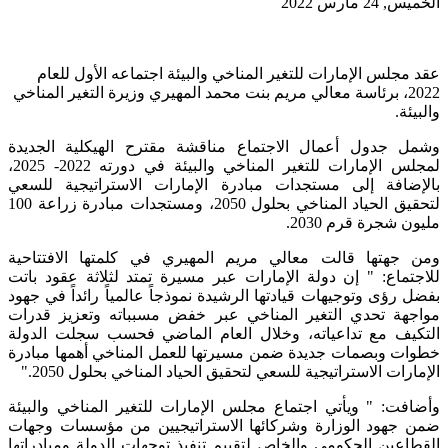
الخميس, 24 مارس 2022
عقد مجلس الإمارات للتغير المناخي والبيئة اجتماعه الأول للعام
2022، برئاسة معالي مريم بنت محمد المهيري وزيرة التغير المناخي
والبيئة.
وشمل جدول أعمال الاجتماع مناقشة مقترح الهيكلية الجديدة
لمجلس الإمارات للتغير المناخي والبيئة في دورته 2022- 2025،
بالإضافة إلى مستجدات مبادرة الإمارات الاستراتيجية للسعي
لتحقيق الحياد المناخي بحلول 2050، ومستجدات مبادرة زراعة 100
مليون شجرة قرم 2030.
ومن جهتها قالت معالي مريم المهيري في كلمتها الافتتاحية
للاجتماع: " إن دولة الإمارات عبر مسيرة تمتد لثلاثة عقود باتت
بفضل رؤى وتوجيهات قيادتها الرشيدة نموذجاً عالمياً رائداً في جهود
مواجهة تحدي التغير المناخي عبر خفض مسبباته وتعزيز قدرات
التكيف مع تداعياته، وخلال العام الماضي فحسب سجلت الدولة
خطوات وبصمات جديدة ضمن مسيرتها للعمل المناخي أهمها مبادرة
الإمارات الاستراتيجية للسعي لتحقيق الحياد المناخي بحلول 2050."
وأضافت: " ويأتي اجتماع مجلس الإمارات للتغير المناخي والبيئة
ضمن جهود الوزارة وشركائها الاستراتيجيين من مؤسسات وجهات
القطاعين الحكومي والخاص لتقييم تنفيذ توجهات الدولة ومبادراتها