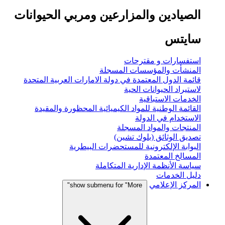
الصيادين والمزارعين ومربي الحيوانات
سايتس
استفسارات و مقترحات
المنشأت والمؤسسات المسجلة
قائمة الدول المعتمدة في دولة الامارات العربية المتحدة
لاستيراد الحيوانات الحية
الخدمات الاستباقية
القائمة الوطنية للمواد الكيميائية المحظورة والمقيدة
الاستخدام في الدولة
المنتجات والمواد المسجلة
تصديق الوثائق (بلوك تشين)
البوابة الإلكترونية للمستحضرات البيطرية
المسالخ المعتمدة
سياسة الأنظمة الإدارية المتكاملة
دليل الخدمات
المركز الإعلامي
show submenu for "More"