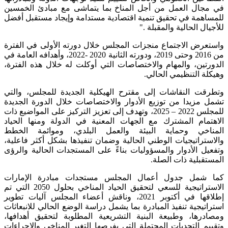
في مجال العمل من أجل المناخ بما يتماشى مع مبادئ الخمسين
للمساهمة في تحقيق تنمية اقتصادية مستدامة وإيجاد مستقبل أفضل
للأجيال الحالية والمقبلة ."
واستعرض الاجتماع منجزات المجلس خلال دورته الأولى في الفترة
من 2016 وحتى 2019، ودورته الثانية 2020 -2022، وأهدافه العامة في
الدورتين، والمهام والاختصاصات التي أوكلت له خلال هذه الفترة،
وهيكلة التنظيمي الحالي.
وتطرقت النقاشات إلى مقترح الهيكلية الجديدة للمجلس، والتي
تشمل مزيدا من توزيع الأدوار والاختصاصات خلال الدورة الجديدة
للمجلس 2022 – 2025، وتهدف إلى تعزيز التركيز على المواضيع ذات
الاهتمام المشترك مع الجهات المعنية في الدولة ومنها الحياد
المناخي وحماية البيئة والعمل البلدي، وموائمة الخطط
والاستراتيجيات الوطني الحالية وضمان تنفيذها بشكل أكثر فاعلية،
وتفعيل الأدوار والمسؤوليات بناءً على المستجدات الحالية والرؤى
المستقبلية ذات الصلة.
كما شمل جدول أعمال المجلس مستجدات مبادرة الإمارات
الاستراتيجية للسعي لتحقيق الحياد المناخي بحلول 2050 التي تم
إطلاقها في أكتوبر 2021، وناقش أعضاء المجلس آليات تطوير
استراتيجية تنفيذ المبادرة بما يشمل دراسة الوضع الحالي للانبعاثات
ومصادرها، وطبيعة البنية التشريعية المطلوبة لتحقيق أهدافها،
وتقييم التحديات المحتملة التي يفرصها التغير المناخي والإجراءات