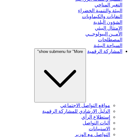
التغير المناخي
البيئة والتنمية الخضراء
النفايات والكيماويات
الشؤون البلدية
الامتثال البيئي
الأمــن البيولوجــي
المصطلحات
السياحة البيئية
المشاركة الرقمية
show submenu for "More"
مواقع التواصل الاجتماعي
الدليل الإرشادي للمشاركة الرقمية
إستطلاع الرأي
آليات التواصل
الاستبيانات
التواصل مع الوزير