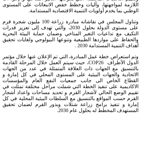
اللازمة لمواجهتها، وآليات وخطط خفض الانبعاثات على المستوى
الوطني بما يخدم أولويات التنمية الاقتصادية المستدامة.
وتناول المجلس في نقاشاته مبادرة زراعة 100 مليون شجرة قرم
على مستوى الدولة بحلول 2030، والتي تهدف إلى تعزيز قدرات
التكيف مع تداعيات التغير المناخي وضمان حماية البيئة البحرية
والحفاظ على مواردها الطبيعية وتنوعها البيولوجي ولغايات تحقيق
أهداف التنمية المستدامة 2030
.
وتم استعراض خطة عمل المبادرة، التي تم الإعلان عنها خلال مؤتمر
الدول الأطراف
COP26
، حيث سيتم العمل خلال المرحلة القادمة
بالتنسيق مع الجهات ذات العلاقة المتمثلة في عدد من الجهات
الاتحادية والجهات البيئية على المستوى المحلي في كل إمارة و
القطاع الخاص الى جانب جمعيات النفع العام والمؤسسات
الاكاديمية على تنفيذ الخطة التي شملت مراحل مختلفة تمثلت في
تقييم الوضع الحالي لأشجار القرم و تحديد مساحات واعداد أشجار
القرم حسب المواقع بالتنسيق مع السلطات البيئية المحلية في كل
إمارة و تنفيذ برامج زراعة شتلات وبذور القرم لضمان تحقيق
المستهدف المخطط له بحلول عام 2030.