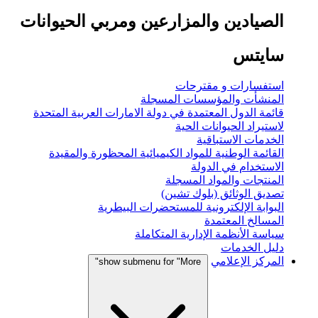
الصيادين والمزارعين ومربي الحيوانات
سايتس
استفسارات و مقترحات
المنشأت والمؤسسات المسجلة
قائمة الدول المعتمدة في دولة الامارات العربية المتحدة
لاستيراد الحيوانات الحية
الخدمات الاستباقية
القائمة الوطنية للمواد الكيميائية المحظورة والمقيدة
الاستخدام في الدولة
المنتجات والمواد المسجلة
تصديق الوثائق (بلوك تشين)
البوابة الإلكترونية للمستحضرات البيطرية
المسالخ المعتمدة
سياسة الأنظمة الإدارية المتكاملة
دليل الخدمات
المركز الإعلامي
show submenu for "More"