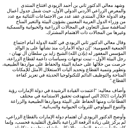
وشهد معالي الدكتور ثاني بن أحمد الزيودي افتتاح المنتدى
والمعرض الزراعي الأردني الدولي الأول، حيث شمل جدول أعمال
وفد الدولة خلال المنتدى عقد عدد من الاجتماعات الثنائية مع عدد
من وزراء الدول العربية المعنيين بشؤون البيئة والتغير المناخ
لمناقشة سبل التعاون في المجالات الزراعية والحيوانية والسمكية
وغيرها من المجالات ذات الاهتمام المشترك.
وقال معالي الدكتور ثاني الزيودي في كلمة الدولة أمام اجتماع
الجمعية العمومية: "إن دولة الامارات منذ نشأتها على يد الوالد
المؤسس المغفور له (بإذن الله) الشيخ زايد بن سلطان آل نهيان -
رجل البيئة الأول – تبنت توجهات وسياسات داعمة لقطاع الزراعة،
حرصت من خلالها على حماية البيئة والحفاظ على مواردها الطبيعية،
وتطوير وتنمية القطاع وتحديد آليات الاستغلال الأمثل للإمكانات
المتاحة والتوظيف الدائم للتكنولوجيا الحديثة في تعزيز كفاءة
القطاع."
وأضاف معاليه: "اعتمدت القيادة الرشيدة في دولة الإمارات رؤية
الإمارات 2021 التي استهدفت تحقيق الاستدامة في مختلف
القطاعات ومنها الحفاظ على البيئة ومواردها الطبيعية والزراعة
والتنوع البيولوجي للثروات الحيوانية والنباتية."
وأوضح الدكتور الزيودي أن اهتمام دولة الإمارات بالقطاع الزراعي،
لم يركز على زيادة الرقعة الزراعية بالطرق التقليدية فحسب، وإنما
كان دائماً يستهدف التطوير والابتكار، وإنشاء منظومة متكاملة