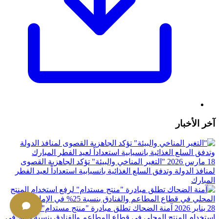
آخر الأخبار
18 مارس 2026
"التغير المناخي والبيئة" تؤكد الجاهزية القصوى
لمنافذ الدولة وتدفق السلع الغذائية بانسيابية استعداداً لعيد الفطر
المبارك
28 يناير 2026
آمنة الضحاك تطلق مبادرة "منتج مستدام" لرفع
استخدام المنتج المحلي في قطاع المطاعم والفنادق بنسبة 25%؜ في