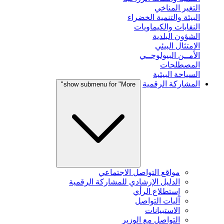
التغير المناخي
البيئة والتنمية الخضراء
النفايات والكيماويات
الشؤون البلدية
الامتثال البيئي
الأمــن البيولوجــي
المصطلحات
السياحة البيئية
المشاركة الرقمية
show submenu for "More"
مواقع التواصل الاجتماعي
الدليل الإرشادي للمشاركة الرقمية
إستطلاع الرأي
آليات التواصل
الاستبيانات
التواصل مع الوزير