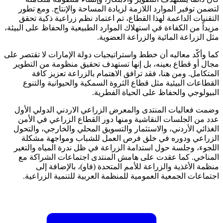
لتضمن توفير الموارد اللازمة لزيادة المساحة والإنتاج. ومع تطور
التقنيات الداعمة لهذا القطاع، تم اعتماد نظم زراعية ذكية تحقق
مزيداً من الكفاءة في استهلاك الموارد الطبيعية والحفاظ على البيئة،
مثل الزراعة المائية والزراعة العضوية.
كما وأكّد معاليه أن خطط واستراتيجيات دولة الإمارات لا تقتصر على
مجال أو قطاع بعينه، بل إنها تستهدف تحقيق منظومة من التطوير
المتكامل. ومن هنا، فقد ترافق الاهتمام بالزراعة تعزيز كافة
القطاعات البيئية مثل قطاع الثروة السمكية والحيوانية والتنوع
البيولوجي والحفاظ على الحياة الفطرية.
وضمت فعاليات المنتدى والمعرض الزراعي الاردني الدولي الأول
عدد من الجلسات النقاشية ومنها دور القطاع الزراعي في الأمن
الغذائي الأردني، والاستثمار والتسويق المحلي والخارجي، والتحول
الزراعي ودوره في خلق فرص العمل للشباب ومواجهة مشكلة
اللجوء، وجلسة حول استدامة الزراعة في ظل ندرة المياه والتغير
المناخي. كما عقدت على هامش المنتدى اجتماعات الشراكة مع
منظمة الأغذية والزراعة للأمم المتحدة (فاو)، بالإضافة إلى
اجتماعات الجمعية العمومية للمنظمة العربية للتنمية الزراعية.