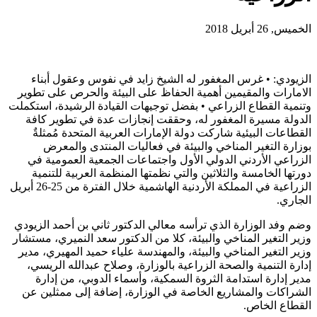
الخميس, 26 أبريل 2018
الزيودي: • غرس المغفور له الشيخ زايد في نفوس وعقول أبناء
الامارات والمقيمين أهمية الحفاظ على البيئة والحرص على تطوير
وتنمية القطاع الزراعي • بفضل توجيهات القيادة الرشيدة، استكملت
الدولة مسيرة المغفور له، وحققت إنجازات عدة في تطوير كافة
القطاعات البيئية شاركت دولة الإمارات العربية المتحدة مُمثلةٌ
بوزارة التغير المناخي والبيئة في فعاليات المنتدى والمعرض
الزراعي الأردني الدولي الأول واجتماعات الجمعية العمومية في
دورتها الخامسة والثلاثين والتي نظمتها المنظمة العربية للتنمية
الزراعية في المملكة الأردنية الهاشمية خلال الفترة من 25-26 أبريل
الجاري.
وضم وفد الوزارة الذي ترأسه معالي الدكتور ثاني بن أحمد الزيودي
وزير التغير المناخي والبيئة، كلا من الدكتور سعد النميري، مستشار
وزير التغير المناخي والبيئة، والمهندسة علياء حميد المهيري، مدير
إدارة التنمية والصحة الزراعية بالوزارة، وصلاح عبدالله الريسي،
مدير إدارة استدامة الثروة السمكية، وأسماء الدوبي، من إدارة
الشراكات والمشاريع الخاصة في الوزارة، إضافة إلى ممثلين عن
القطاع الخاص.