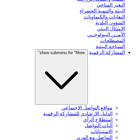
التغير المناخي
البيئة والتنمية الخضراء
النفايات والكيماويات
الشؤون البلدية
الامتثال البيئي
الأمــن البيولوجــي
المصطلحات
السياحة البيئية
المشاركة الرقمية
show submenu for "More"
مواقع التواصل الاجتماعي
الدليل الإرشادي للمشاركة الرقمية
إستطلاع الرأي
آليات التواصل
الاستبيانات
التواصل مع الوزير