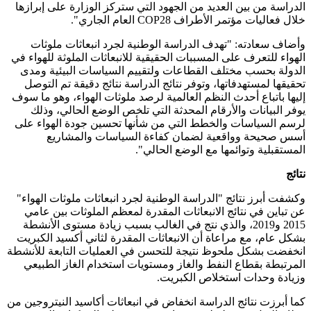
الدراسة من بين العديد من الجهود التي ستركز الوزارة على إبرازها
خلال فعاليات مؤتمر الأطراف COP28 العام الجاري".
وأضاف سعادته: "تهدف الدراسة الوطنية لجرد انبعاثات ملوثات
الهواء للتعرف على المسببات الحقيقية للانبعاثات الملوثة للهواء في
الدولة بحسب مختلف القطاعات ولتقييم السياسات البيئية ومدى
تحقيقها لمستهدفاتها، وتوفر نتائج الدراسة نتائج دقيقة تم التوصل
إليها باتباع أحدث النظم العالمية لرصد ملوثات الهواء، وهو ما سوف
يوفر البيانات والأرقام المحدثة التي تلخص الوضع الحالي، وذلك
لرسم السياسات والخطط التي من شأنها تحسين جودة الهواء على
أسس صحيحة وواقعية لضمان كفاءة السياسات والمشاريع
المستقبلية وتوائمها مع الوضع الحالي".
نتائج
وكشفت أبرز نتائج "الدراسة الوطنية لجرد انبعاثات ملوثات الهواء"
عن تباين في نتائج الانبعاثات المقدرة لمعظم الملوثات بين عامي
2015 و2019، والذي نتج في الغالب بسبب زيادة مستوى الأنشطة
بشكل عام، مع مراعاة أن الانبعاثات المقدرة لثاني أكسيد الكبريت
انخفضت بشكل ملحوظ نتيجة للتحسن في العمليات التابعة للأنشطة
المرتبطة بقطاع النفط والغاز ومستويات استخدام الغاز الطبيعي
وزيادة وحدات استخلاص الكبريت.
كما أبرزت نتائج الدراسة انخفاض في انبعاثات أكاسيد النيتروجين من