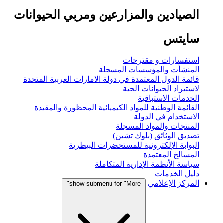
الصيادين والمزارعين ومربي الحيوانات
سايتس
استفسارات و مقترحات
المنشأت والمؤسسات المسجلة
قائمة الدول المعتمدة في دولة الامارات العربية المتحدة
لاستيراد الحيوانات الحية
الخدمات الاستباقية
القائمة الوطنية للمواد الكيميائية المحظورة والمقيدة
الاستخدام في الدولة
المنتجات والمواد المسجلة
تصديق الوثائق (بلوك تشين)
البوابة الإلكترونية للمستحضرات البيطرية
المسالخ المعتمدة
سياسة الأنظمة الإدارية المتكاملة
دليل الخدمات
المركز الإعلامي
show submenu for "More"