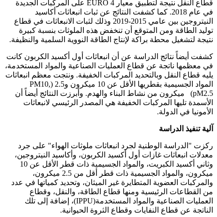
قطاع النقل نتيجة لتطبيق معيار EURO 4 على المركبات الجديدة
في عام 2018. كما كشفت النتائج عن ثبات انبعاثات أكاسيد
النيتروجين بين عامي 2015-2019 وذلك لثبات الانبعاثات في قطاع
توليد الطاقة ومن المتوقع أن تنخفض هذه الملوثات بنسبة كبيرة
نتيجة لتشغيل محطة براكة لإنتاج الطاقة النووية السلمية والنظيفة.
كشفت أيضاً نتائج الدراسة عن أن انبعاثات أول أكسيد الكربون كانت
في معظمها ناتجة عن قطاع العمليات الصناعية والمواد المستخدمة،
يليه قطاع النقل وبالتحديد المركبات الخفيفة. ونتجت معظم انبعاثات
المواد الجسيمية بقطريها الأقل عن 10 ميكرون و2.5 (PM10,
pM2.5) ميكرون من نشاط البناء والهدم. وأبرزت النتائج أيضاً أن
الأسمدة تليها المركبات الخفيفة هي المصدر الرئيسي لانبعاثات
الأمونيا في الدولة.
آلية تنفيذ الدراسة
ركزت "الدراسة الوطنية لجرد انبعاثات ملوثات الهواء" على جرد
معدلات انبعاثات غازات أول أكسيد الكربون، وأكاسيد النيتروجين،
وثاني أكسيد الكبريت، والمواد الجسيمية ذات قطر الأقل عن 10
ميكرون، والمواد الجسيمية ذات قطر أقل من 2.5 ميكرون،
والمركبات العضوية المتطايرة غير الميثان، وتحديد كمياتها في عدد
من القطاعات الرئيسية ومنها قطاع الطاقة، والنقل، وقطاع
العمليات الصناعية والمواد المستخدمة(IPPU)، إضافة إلى تلك
الناتجة عن قطاع النفايات وقطاع الثروة الحيوانية.