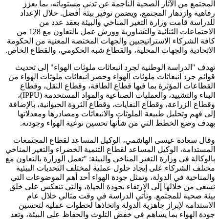
المجتمع من الآثار الصحية الناجمة عن تدني مستوياته، بما يعزز
رفاهية وازدهار المجتمع، ويضمن توفير بيئة أفضل. خلال الإعداد
للدراسة قامت وزارة التغير المناخي والبيئة بعقد عدد من
الاجتماعات الثنائية والتشاورية وورش عمل بالتعاون مع 128 من
كافة الشركاء الاستراتيجيين والجهات المختصة المعنية من الحكومة
الاتحادية والجهات المحلية، والقطاع شبه الحكومي، والقطاع الخاص.
تهدف "الدراسة الوطنية لجرد انبعاثات ملوثات الهواء" إلى تحديث
قوائم جرد انبعاثات ملوثات الهواء وحصر انبعاثات ملوثات الهواء من
القطاعات المؤثرة بما فيها قطاع الطاقة، وقطاع النقل، وقطاع
البناء والتشييد، والعمليات الصناعية والمواد المستخدمة (IPPU)،
وقطاع الزراعة، وقطاع النفايات، وقطاع الثروة الحيوانية، بالإضافة
إلى فهم وتحليل طبيعة الملوثات والانبعاثات ومصادرها ومعدلاتها
بهدف وضع الخطط التي من شأنها تحسين نوعية الهواء وجودته.
وقال سعادة عيسى الهاشمي، الوكيل المساعد لقطاع المجتمعات
المستدامة، الوكيل المساعد لقطاع التنمية الخضراء والتغير المناخي
بالوكالة في وزارة التغير المناخي والبيئة: "تعمل الوزارة بالتعاون مع
مختلف الشركاء على إيجاد حلول عملية لمختلف التحديات البيئية
والمناخية في الدولة، وتمثل جودة الهواء أحد أهم الموضوعات التي
نسعى من خلالها إلى الارتقاء بجودة الحياة، والتي تنعكس على خلق
بيئة صحية للمجتمع. وتأتي الدراسة في وقت مثالي خلال عام
الاستدامة لإبراز جاهزية الدولة واتخاذها لخطوات عملية لتحسين
جودة الهواء بما يساهم في خفض التلوث والحفاظ على البيئة، وتعد