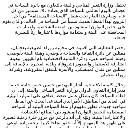
تحتفل وزارة التغير المناخي والبيئة بالتعاون مع دائرة السياحة في
عجمان باليوم العالمي للسياحة الذي يصادف 28 سبتمبر من كل
عام، ويقام هذا العام تحت شعار "السياحة المستدامة" من أجل
الترويج لهذا النمط الحديث نسبياً من السياحة في العالم، والذي يقوم
على تحقيق التوازن المنشود بين المتعة الشخصية واعتبارات
المحافظة على البيئة واستدامة مواردها باعتبارها إرثاً للبشرية
جمعاء.
وحضر الفعالية، التي أقميت في محمية زوراء الطبيعية بعجمان،
ممثلين عن دائرة الثقافة والسياحة بأبوظبي، وهيئة البيئة بأبوظبي،
وهيئة السياحة بدبي، ودائرة التنمية الاقتصادية بأم القيوين، وهيئة
الشارقة للاستثمار والتطوير (شروق)، وبلدية الفجيرة، بالإضافة إلى
ممثلين من فندق كمبنسكي، والأسرة للشقق المفروشة، وشركة
زوراء بعجمان.
وخلال كلمته الافتتاحية، أشار المهندس حسين حسن خانصاحب،
مدير إدارة التعاون الدولي بوزارة التغير المناخي والبيئة، إلى أن
قطاع السياحة كان يشكل عامل ضغط إضافي على الموارد البيئية
في العديد من المناطق، الأمر الذي استدعى البحث عن أنماط
سياحية جديدة، فظهر مفهوم أو نمط السياحة البيئية أو السياحة
المستدامة لتحقيق التوازن المنشود بين المنافع الاقتصادية
والاعتبارات البيئية. ونوّه إلى أنه بالرغم من مرور فترة زمنية قصيرة
على ظهور هذا المفهوم، إلاّ أنه حقق نجاحاً كبيراً نتيجة زيادة الوعي