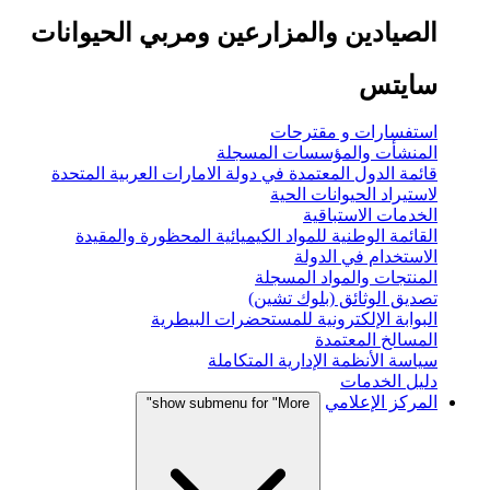
الصيادين والمزارعين ومربي الحيوانات
سايتس
استفسارات و مقترحات
المنشأت والمؤسسات المسجلة
قائمة الدول المعتمدة في دولة الامارات العربية المتحدة
لاستيراد الحيوانات الحية
الخدمات الاستباقية
القائمة الوطنية للمواد الكيميائية المحظورة والمقيدة
الاستخدام في الدولة
المنتجات والمواد المسجلة
تصديق الوثائق (بلوك تشين)
البوابة الإلكترونية للمستحضرات البيطرية
المسالخ المعتمدة
سياسة الأنظمة الإدارية المتكاملة
دليل الخدمات
المركز الإعلامي
show submenu for "More"