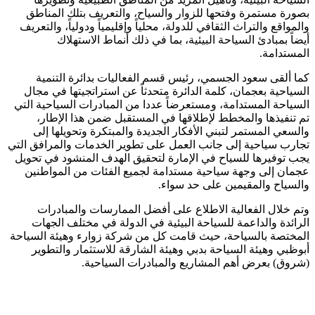
بصورة مستمرة وفتحها للزوار والسياح، والتعريف بتلك المناطق
والمواقع والتراث الثقافي للدولة، محلياً وإقليمياً ودولياً، والتعريف
أيضاً بمبادئ السياحة البيئية، بما في ذلك أنماط الاستهلاك
المستدامة.
كما ألقى سعود الجسمي، رئيس قسم الفعاليات بدائرة التنمية
السياحية بعجمان، كلمة الدائرة متحدثاً عن استراتجيتها في مجال
السياحة المستدامة، ومستعرضاً عددا من المبادرات السياحية التي
تم تنفيذها والمخطط لإطلاقها في المستقبل ضمن هذا الإطار،
والسعي المستمر لتبني الأفكار الجديدة والمبتكرة وتحويلها إلى
تجارب سياحية إلى جانب العمل على تطوير الخدمات والمرافق التي
يجب توفيرها للسياح في الإمارة لتحقيق الهدف المنشود في تحويل
عجمان إلى وجهة سياحية مستدامة لجميع الفئات من المواطنين
والسياح والمقيمين على حد سواء.
وتم خلال الفعالية الاطلاع على أفضل الممارسات والمبادرات
الرائدة والداعمة للسياحة البيئية في الدولة في مختلف الجهات
المختصة بالسياحة، حيث قامت كل من شركة زوارء وهيئة السياحة
أبوظبي وهيئة السياحة بدبي وهيئة الشارقة للاستثمار والتطوير
(شروق) بعرض أهم المشاريع والمبادرات السياحية.