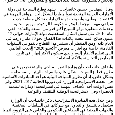
والحس بالمسؤولية البيئية لدى المجتمع والمسؤولين على حد سواء.
وقال المهندس حسين خانصاحب: "يشهد قطاع السياحة في دولة
الإمارات العربية المتحدة نمواً مطرداً ليشكّل أحد الروافد المهمة في
الاقتصاد الوطني، وأصبحت دولة الإمارات تشكل منطقة جذب
سياحي مهمة نتيجة لما وفرته حكومتنا الرشيدة من بنية تحتية
وخدمات متطورة توفر للسياح أكبر قدر من المتعة والفائدة. ففي
عام 2016، على سبيل المثال، استقطبت دولة الإمارات حوالي 17
مليون سائح، فيما بلغت عائدات هذا القطاع نحو 70 مليار درهم في
العام ذاته. ومن المنتظر أن يستمر هذا القطاع بالنمو في السنوات
القادمة، خاصة مع اقتراب معرض "أكسبو 2020" الحدث العالمي
الذي تتطلع الأنظار إليه، والذي سيكون الأكثر إبهاراً في تاريخ
المعارض التجارية، والأكثر استدامة."
وأضاف خانصاحب أن وزارة التغير المناخي والبيئة تحرص على
تطوير قطاع السياحة بشكل عام، والسياحة البيئية والمستدامة
بشكل خاص، إذ أن تطوير السياحة البيئية هو أحد المبادرات الأساسية
في الخطة الاستراتيجية للوزارة في دورتها الحالية 2017-2021، وفي
نفس الوقت أحد الأهداف المهمة في استراتيجية الإمارات للتنمية
الخضراء وفي الاستراتيجية الوطنية للتثقيف والتوعية.
ومن خلال هذه المبادرة الاستراتيجية، ذكر خانصاحب أن الوزارة
ستعمل بالتنسيق والتعاون مع شركائها في السلطات المختصة
والجهات المعنية في القطاعين الحكومي والخاص على الترويج لنمط
السياحة البيئية، وتأهيل المزيد من المناطق الطبيعية وتطويرها