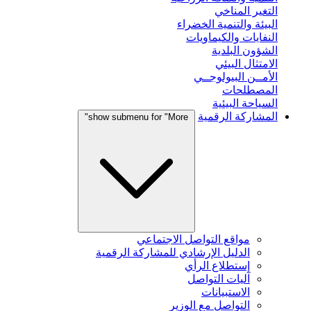
التغير المناخي
البيئة والتنمية الخضراء
النفايات والكيماويات
الشؤون البلدية
الامتثال البيئي
الأمــن البيولوجــي
المصطلحات
السياحة البيئية
المشاركة الرقمية
show submenu for "More"
مواقع التواصل الاجتماعي
الدليل الإرشادي للمشاركة الرقمية
إستطلاع الرأي
آليات التواصل
الاستبيانات
التواصل مع الوزير