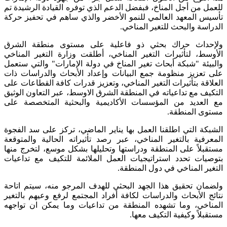
للعمل من أجل المناخ، فبفضل الدعم الذي توفره القيادة الرشيدة تم
تأسيس المعهد العالمي للنمو الأخضر والذي ساهم في تحفيز حركة
الدراسة والبحث للتغير المناخي.
ولإحداث حراك بحثي ذو فاعلية على مستوى منطقة الشرق
الأوسط، لتأثيرات التغير المناخي، أطلقت وزارة التغير المناخي
والبيئة "شبكة أبحاث تغير المناخ في دولة الإمارات" والتي ستعمل
على تعزيز منظومة جمع البيانات وإعداد الأبحاث والدراسات ذات
العلاقة بتأثيرات التغير المناخي، وتعزيز قدرات كافة القطاعات على
التكيف مع تداعياته في المنطقة الشرق الاوسط، عبر التعاون الوثيق
مع العديد من المؤسسات الأكاديمية والبحثية المتخصصة على
مستوى المنطقة.
الشبكة التي اطلقنا العمل بها يناير الماضي، تركز على سد الفجوة
المعرفية بالتغير المناخي، عبر رصد تأثيراته الحالية والمتوقعة
مستقبلاً على المنطقة ودراستها وتحليلها بشكل موسع، لتخرج منها
بتوصيات تحدد استراتيجيات العمل الملائمة للتكيف مع تداعيات
التغير المناخي في دول المنطقة.
ولضمان تحقيق هذا الجهد البحثي للهدف المرجو منه، سيتم اتاحة
نتائج الأبحاث والدراسات لكافة أفراد المجتمع لرفع وعيهم بالتغير
المناخي، وما تشهده المنطقة من تداعيات وما يمكن ان تواجهه
مستقبلاً وكيفية التكيف معها.