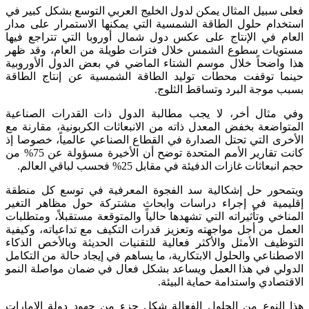
فعلى سبيل المثال يمكن لدول الخليج العربي التوسع بشكل كبير في
استخدام حلول الطاقة الشمسية التي يمكنها الاستمرار على مدار
العام في الإنتاج على عكس دول شمال أوروبا التي تتراجع فيها
مستويات سطوع الشمس خلال فترات طويلة من العام، وقد ظهر
هذا واضحاً خلال موسم الشتاء الماضي في بعض الدول الأوروبية
حينما توقفت محطات توليد الطاقة الشمسية عن إنتاج الطاقة
بسبب موجة البرد وتساقط الثلوج.
وفي مثال أخر، لا يجب مطالبة الدول ذات القدرات الصناعية
المتواضعة بخفض المعدل ذاته من الانبعاثات الكربونية، مقارنة مع
الأخرى التي تحتل الصدارة في القطاع الصناعي عالمياً، خصوصا إذ
كانت تقارير الأمم المتحدة توضح أن الأخيرة مسؤولة عن 75% من
حجم انبعاثات غازات الدفيئة في مقابل 25% فحسب لباقي العالم.
ويتمحور حل إشكالية سد الفجوة المعرفية في توسع كل منطقة
إقليمية في إجراء دراسات وابحاث مشتركة حول مظاهر التغير
المناخي وتأثيراته التي تشهدها حالياً والمتوقعة مستقبلاً، ومتطلبات
العمل من أجل مواجهته وتعزيز قدرات التكيف مع تداعياته، وكيفية
التوظيف الأمثل والأكثر فعالية للتقنيات الحديثة وبالأخص الذكاء
الاصطناعي والحلول الابتكارية، ما يساهم في إيجاد حالة من التكامل
الدولي في هذا العمل ويساعد بشكل فعال في ضمان مواصلة النمو
الاقتصادي واستدامة حماية البيئة.
هذا النوع من الحلول الفعالة شكل جزء من جهود دولة الإمارات