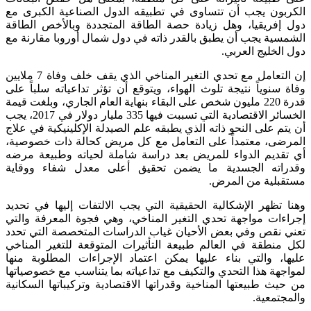
الكربون يجب أن تتساوى في تطبيقه الدول الصناعية الكبرى مع
دول إفريقيا، وهل زيادة حصة الطاقة المتجددة وبالأخص الطاقة
الشمسية يجب أن يطبق بالقدر ذاته في دول شمال أوروبا مقارنة مع
دول الخليج العربي.
إن التعامل مع تحدي التغير المناخي الذي يقف خلف وفاة 7 ملايين
وفاة سنوياً نتيجة تلوث الهواء، ويتوقع أن تؤثر تداعياته سلباً على
قدرة 220 مليون شخص على البقاء بنهاية العام الجاري، وبلغت قيمة
الخسائر الاقتصادية التي تسببت فيها 335 مليار دولار في 2017، يجب
أن يتم على النحو ذاته الذي يطبقه علم الصيدلة الإكلينيكية في علاج
المرضى، معتمداً على التعامل مع كل مريض كحالة ذات خصوصية،
أي تقديم الدواء للمريض بعد دراسة شاملة لحياته وطبيعة مرضه
وقدراته الجسدية ما يضمن تحقيق أعلى معدل شفاء ووقاية
مستقبلية من المرض.
وهنا تظهر الإشكالية الحقيقية التي يجب الالتفات إليها في تحديد
إجراءات مواجهة تحدي التغير المناخي، وهي فجوة المعرفة والتي
تعني نقص وفي بعض الأحيان غياب الدراسات المتخصصة التي تحدد
لكل منطقة في العالم طبيعة التأثيرات المتوقعة للتغير المناخي
عليها، والتي بناء عليها يمكن اعتماد الإجراءات المطلوبة منها
لمواجهة هذا التحدي والتكيف مع تداعياته بما يتناسب مع خصوصياتها
من حيث طبيعتها المناخية وقدراتها الاقتصادية وتركيباتها السكانية
والمجتمعية.