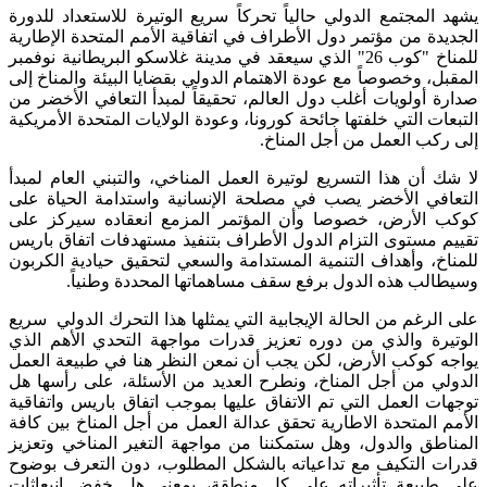
يشهد المجتمع الدولي حالياً تحركاً سريع الوتيرة للاستعداد للدورة
الجديدة من مؤتمر دول الأطراف في اتفاقية الأمم المتحدة الإطارية
للمناخ "كوب 26" الذي سيعقد في مدينة غلاسكو البريطانية نوفمبر
المقبل، وخصوصاً مع عودة الاهتمام الدولي بقضايا البيئة والمناخ إلى
صدارة أولويات أغلب دول العالم، تحقيقاً لمبدأ التعافي الأخضر من
التبعات التي خلفتها جائحة كورونا، وعودة الولايات المتحدة الأمريكية
إلى ركب العمل من أجل المناخ.
لا شك أن هذا التسريع لوتيرة العمل المناخي، والتبني العام لمبدأ
التعافي الأخضر يصب في مصلحة الإنسانية واستدامة الحياة على
كوكب الأرض، خصوصا وأن المؤتمر المزمع انعقاده سيركز على
تقييم مستوى التزام الدول الأطراف بتنفيذ مستهدفات اتفاق باريس
للمناخ، وأهداف التنمية المستدامة والسعي لتحقيق حيادية الكربون
وسيطالب هذه الدول برفع سقف مساهماتها المحددة وطنياً.
على الرغم من الحالة الإيجابية التي يمثلها هذا التحرك الدولي سريع
الوتيرة والذي من دوره تعزيز قدرات مواجهة التحدي الأهم الذي
يواجه كوكب الأرض، لكن يجب أن نمعن النظر هنا في طبيعة العمل
الدولي من أجل المناخ، ونطرح العديد من الأسئلة، على رأسها هل
توجهات العمل التي تم الاتفاق عليها بموجب اتفاق باريس واتفاقية
الأمم المتحدة الاطارية تحقق عدالة العمل من أجل المناخ بين كافة
المناطق والدول، وهل ستمكننا من مواجهة التغير المناخي وتعزيز
قدرات التكيف مع تداعياته بالشكل المطلوب، دون التعرف بوضوح
على طبيعة تأثيراته على كل منطقة، بمعنى هل خفض انبعاثات