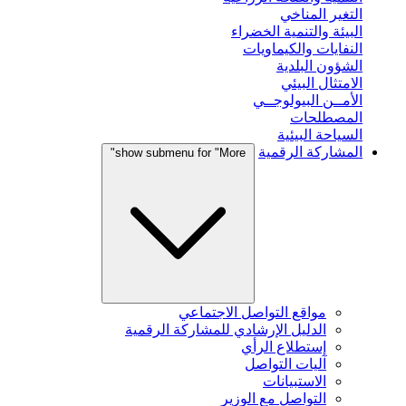
التغير المناخي
البيئة والتنمية الخضراء
النفايات والكيماويات
الشؤون البلدية
الامتثال البيئي
الأمــن البيولوجــي
المصطلحات
السياحة البيئية
المشاركة الرقمية
show submenu for "More"
مواقع التواصل الاجتماعي
الدليل الإرشادي للمشاركة الرقمية
إستطلاع الرأي
آليات التواصل
الاستبيانات
التواصل مع الوزير