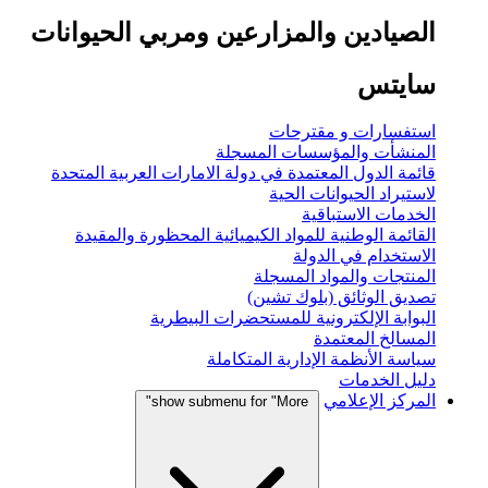
الصيادين والمزارعين ومربي الحيوانات
سايتس
استفسارات و مقترحات
المنشأت والمؤسسات المسجلة
قائمة الدول المعتمدة في دولة الامارات العربية المتحدة
لاستيراد الحيوانات الحية
الخدمات الاستباقية
القائمة الوطنية للمواد الكيميائية المحظورة والمقيدة
الاستخدام في الدولة
المنتجات والمواد المسجلة
تصديق الوثائق (بلوك تشين)
البوابة الإلكترونية للمستحضرات البيطرية
المسالخ المعتمدة
سياسة الأنظمة الإدارية المتكاملة
دليل الخدمات
المركز الإعلامي
show submenu for "More"