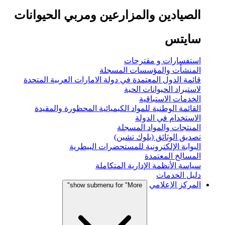
الصيادين والمزارعين ومربي الحيوانات
سايتس
استفسارات و مقترحات
المنشأت والمؤسسات المسجلة
قائمة الدول المعتمدة في دولة الامارات العربية المتحدة
لاستيراد الحيوانات الحية
الخدمات الاستباقية
القائمة الوطنية للمواد الكيميائية المحظورة والمقيدة
الاستخدام في الدولة
المنتجات والمواد المسجلة
تصديق الوثائق (بلوك تشين)
البوابة الإلكترونية للمستحضرات البيطرية
المسالخ المعتمدة
سياسة الأنظمة الإدارية المتكاملة
دليل الخدمات
المركز الإعلامي
show submenu for "More"