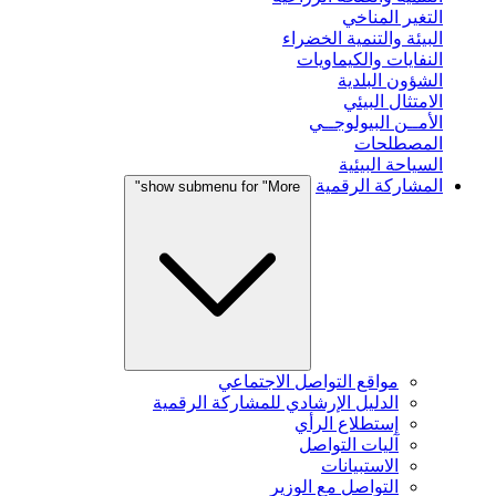
التغير المناخي
البيئة والتنمية الخضراء
النفايات والكيماويات
الشؤون البلدية
الامتثال البيئي
الأمــن البيولوجــي
المصطلحات
السياحة البيئية
المشاركة الرقمية
show submenu for "More"
مواقع التواصل الاجتماعي
الدليل الإرشادي للمشاركة الرقمية
إستطلاع الرأي
آليات التواصل
الاستبيانات
التواصل مع الوزير