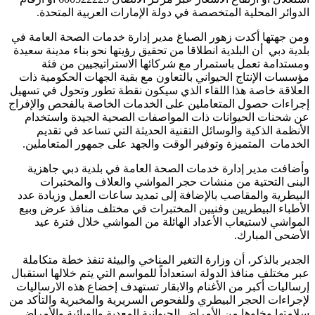
الدوائر المحلية المتخصصة في دولة الإمارات العربية المتحدة.
ومن جهتها أكدت زهور الصباغ مدير إدارة خدمات الصحة العامة في
بلدية دبي أن البلدية انطلاقا من تحقيق رؤيتها نحو بناء مدينة سعيدة
ومستدامة تعمل باستمرار مع شركائها الاستراتيجيين من فئة
مؤسسات الإنتاج الحيواني بالتعاون مع بقية الجهات الحكومية ذات
العلاقة خاصة هذا اللقاء الذي سيكون نقطة تطور وتحول في تسهيل
إجراءات حصول المتعاملين على الخدمات الخاصة بالفحص والإفراج
عن شحنات الحيوانات ذات المواصفات الصحية الجيدة واستخدام
الأنظمة الذكية والوسائل التقنية الحديثة التي تساعد في تقديم
الخدمات المتميزة وتوفير الوقت والجهد على جمهور المتعاملين.
وأضافت مدير إدارة خدمات الصحة العامة في بلدية دبي جاهزية
البنى التحتية من منشات حجر المواشي والعلاف والمختبرات
البيطرية والمقاصب بالإضافة إلى تمديد ساعات العمل وزيادة عدد
الأطباء البيطريين وفنيين المختبرات في مختلف منافذ عرض وبيع
المواشي لاستيعاب الأعداد الهائلة من المواشي خلال فترة عيد
الأضحى المبارك.
الجدير بالذكر، أن وزارة التغير المناخي والبيئة تنفذ خطة متكاملة
عبر مختلف منافذ الدولة استعداداً للمواسم التي يتم خلالها استقبال
إرساليات أكبر من الأغنام والابقار تستهدف إخضاع هذه الارساليات
لإجراءات الحجر البيطري وللفحوص السريرية والمخبرية والتأكد من
سلامتها وخلوها من الأمراض الحيوانية المعدية والوبائية والأمراض