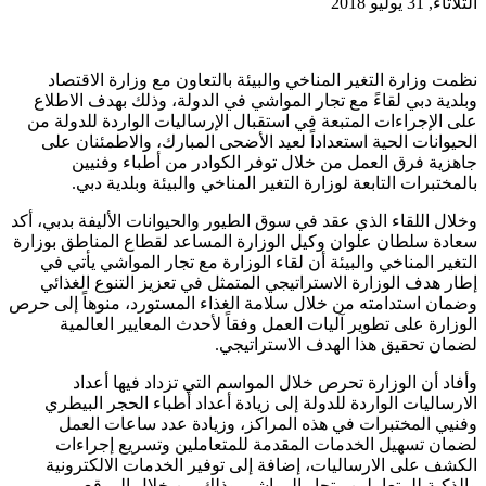
الثلاثاء, 31 يوليو 2018
نظمت وزارة التغير المناخي والبيئة بالتعاون مع وزارة الاقتصاد
وبلدية دبي لقاءً مع تجار المواشي في الدولة، وذلك بهدف الاطلاع
على الإجراءات المتبعة في استقبال الإرساليات الواردة للدولة من
الحيوانات الحية استعداداً لعيد الأضحى المبارك، والاطمئنان على
جاهزية فرق العمل من خلال توفر الكوادر من أطباء وفنيين
بالمختبرات التابعة لوزارة التغير المناخي والبيئة وبلدية دبي.
وخلال اللقاء الذي عقد في سوق الطيور والحيوانات الأليفة بدبي، أكد
سعادة سلطان علوان وكيل الوزارة المساعد لقطاع المناطق بوزارة
التغير المناخي والبيئة أن لقاء الوزارة مع تجار المواشي يأتي في
إطار هدف الوزارة الاستراتيجي المتمثل في تعزيز التنوع الغذائي
وضمان استدامته من خلال سلامة الغذاء المستورد، منوهاً إلى حرص
الوزارة على تطوير آليات العمل وفقاً لأحدث المعايير العالمية
لضمان تحقيق هذا الهدف الاستراتيجي.
وأفاد أن الوزارة تحرص خلال المواسم التي تزداد فيها أعداد
الارساليات الواردة للدولة إلى زيادة أعداد أطباء الحجر البيطري
وفنيي المختبرات في هذه المراكز، وزيادة عدد ساعات العمل
لضمان تسهيل الخدمات المقدمة للمتعاملين وتسريع إجراءات
الكشف على الارساليات، إضافة إلى توفير الخدمات الالكترونية
والذكية للمتعاملين وتجار المواشي وذلك من خلال الموقع