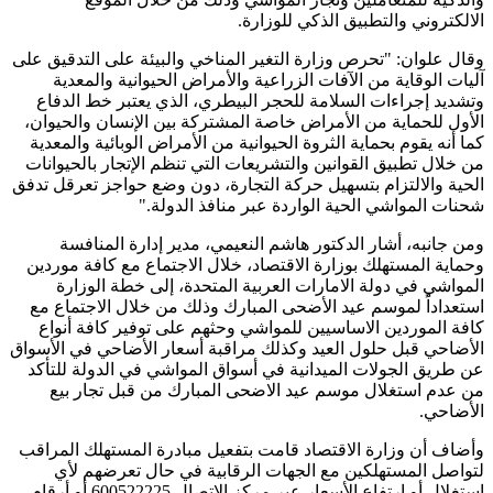
الالكتروني والتطبيق الذكي للوزارة.
وقال علوان: "تحرص وزارة التغير المناخي والبيئة على التدقيق على
آليات الوقاية من الآفات الزراعية والأمراض الحيوانية والمعدية
وتشديد إجراءات السلامة للحجر البيطري، الذي يعتبر خط الدفاع
الأول للحماية من الأمراض خاصة المشتركة بين الإنسان والحيوان،
كما أنه يقوم بحماية الثروة الحيوانية من الأمراض الوبائية والمعدية
من خلال تطبيق القوانين والتشريعات التي تنظم الإتجار بالحيوانات
الحية والالتزام بتسهيل حركة التجارة، دون وضع حواجز تعرقل تدفق
شحنات المواشي الحية الواردة عبر منافذ الدولة."
ومن جانبه، أشار الدكتور هاشم النعيمي، مدير إدارة المنافسة
وحماية المستهلك بوزارة الاقتصاد، خلال الاجتماع مع كافة موردين
المواشي في دولة الامارات العربية المتحدة، إلى خطة الوزارة
استعداداً لموسم عيد الأضحى المبارك وذلك من خلال الاجتماع مع
كافة الموردين الاساسيين للمواشي وحثهم على توفير كافة أنواع
الأضاحي قبل حلول العيد وكذلك مراقبة أسعار الأضاحي في الأسواق
عن طريق الجولات الميدانية في أسواق المواشي في الدولة للتأكد
من عدم استغلال موسم عيد الاضحى المبارك من قبل تجار بيع
الأضاحي.
وأضاف أن وزارة الاقتصاد قامت بتفعيل مبادرة المستهلك المراقب
لتواصل المستهلكين مع الجهات الرقابية في حال تعرضهم لأي
استغلال أو ارتفاع الأسعار عبر مركز الاتصال 600522225 أو أرقام