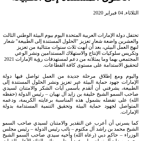
الثلاثاء, 04 فبراير 2020
تحتفل دولة الإمارات العربية المتحدة اليوم بيوم البيئة الوطني الثالث
والعشرين واضعة شعار تعزيز "الحلول المستندة إلى الطبيعة" شعار
لنهج العمل البيئي، بعد أن أنهت ثلاث سنوات متتالية من تعزيز
وتكريس سلوكيات الإنتاج والاستهلاك المستدامين ونشر الوعي
المجتمعي بهما وما يمثلانه من دعم لمستهدفات رؤية الإمارات 2021
لتحقيق الاستدامة على مستوى كافة القطاعات.
واليوم ومع إطلاق مرحلة جديدة من العمل تواصل فيها دولة
الإمارات جهود حماية البيئة عبر تعزيز ونشر الحلول المستندة إلى
الطبيعة، يشرفني أن أتقدم بأسمى آيات الشكر والامتنان لسيدي
صاحب السمو الشيخ خليفة بن زايد آل نهيان – رئيس الدولة (حفظه
الله) على تفضله بشمول هذه المناسبة برعايته الكريمة، ودعمه
المتواصل لجهود حماية البيئة وتحقيق التنمية المستدامة بدولة
الإمارات.
كما يسرني أن أعرب عن التقدير والامتنان لسيدي صاحب السمو
الشيخ محمد بن راشد آل مكتوم – نائب رئيس الدولة – رئيس مجلس
الوزراء – حاكم دبي (رعاه الله) وأخيه سيدي صاحب السمو الشيخ
محمد بن زايد آل نهيان، ولي عهد أبوظبي ونائب القائد الأعلى للقوات