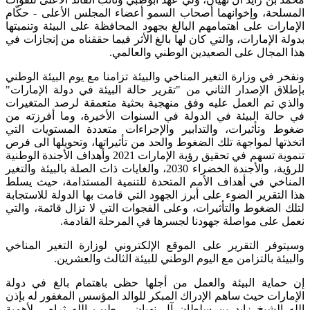
المسلحة، وإخوانهما أصحاب السمو أعضاء المجلس الأعلى - حكّام
الإمارات على اهتمامهم البالغ بجهود المحافظة على البيئة وتنميتها
بدولة الإمارات، والتي كان لها بالغ الأثر فيما حققناه من إنجازات في
هذا المجال على الصعيدين الوطني والعالمي.
ونفخر في وزارة التغير المناخي والبيئة تزامنا مع يوم البيئة الوطني
بإطلاق الإصدار الثاني من "تقرير حالة البيئة في دولة الإمارات"
والذي تم العمل عليه وفق منهجية بحثية متعمقة لرصد المتغيرات
في حالة البيئة في الدولة في السنوات الأخيرة، وما أفرزته من
ضغوط وتأثيرات، والتدابير والإجراءات متعددة المستويات التي
اتخذتها لمواجهة تلك الضغوط والحد من تأثيراتها، وتحويلها الى فرص
تنموية تسهم في تحقيق رؤية الإمارات 2021 وأهداف الأجندة الوطنية
للرؤية، والأجندة الخضراء 2030، والغايات ذات الصلة بالبيئة والتغير
المناخي في أهداف الأمم المتحدة للتنمية المستدامة، حيث يسلط
هذا التقرير الضوء على أبرز الجهود التي قامت بها الدولة للاستجابة
لتلك الضغوط والتأثيرات، وعلى الفجوات التي لا تزال قائمة، والتي
نعمل على مواصلة جهودنا لجسرها في المرحلة القادمة.
وسيتوفر التقرير على الموقع الإلكتروني لوزارة التغير المناخي
والبيئة بالتزامن مع اليوم الوطني للبيئة الثالث والعشرين.
إن حماية البيئة والعمل من أجلها حظى باهتمام بالغ في دولة
الإمارات حيث ساهم الإدراك المبكر للوالد المؤسس المغفور له بإذن
الله الشيخ زايد بن سلطان آل نهيان – طيب الله ثراه - لأهمية