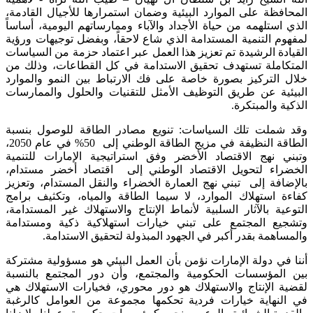
المحافظة على الموارد البيئية وضمان استمرارها للأجيال القادمة،
الذي استلهمه من حياة الأجداد والآباء وممارساتهم اليومية، أساساً
لمفهوم التنمية المستدامة الذي شاع لاحقاً، وبفضل توجيهات ورؤية
القيادة الرشيدة تم تعزيز هذا العمل عبر اعتماد حزمة من السياسات
المتكاملة تستهدف تحقيق الاستدامة في كل القطاعات، وذلك من
خلال التركيز بصورة خاصة على فك الارتباط بين النمو والموارد
البيئية عن طريق التوظيف الأمثل للتقنيات والحلول والممارسات
الذكية والمبتكرة.
وقد شملت تلك السياسات: تنويع مصادر الطاقة للوصول بنسبة
الطاقة النظيفة في مزيج الطاقة الوطني إلى 50% في عام 2050،
وتبني نهج الاقتصاد الأخضر وفق استراتيجية الإمارات للتنمية
الخضراء لتحويل الاقتصاد الوطني إلى اقتصاد أخضر مستدام،
بالإضافة إلى تبني نهج العمارة الخضراء والنقل المستدام، وتعزيز
كفاءة استهلاك الموارد، لا سيما الطاقة والمياه، وتكثيف برامج
التوعية بالآثار السلبية لأنماط الإنتاج والاستهلاك غير المستدامة،
وتشجيع المجتمع على تبني خيارات استهلاكية ذكية ومستدامة
والمساهمة بقدر أكبر في الجهود المبذولة لتحقيق الاستدامة.
أننا في دولة الإمارات نؤمن بأن العمل البيئي هو مسؤولية مشتركة
بين المؤسسات الحكومية والمجتمع، وأن دور المجتمع بالنسبة
لقضية الإنتاج والاستهلاك هو دور محوري، فخيارات الاستهلاك هي
في النهاية خيارات فردية تحكمها مجموعة من العوامل كالرغبة