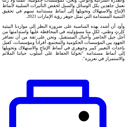
والقدرة الشرائية والوعي. ونحن، كمؤسسات حكومية، عملنا ولا زلنا
نعمل جاهدين بكل الوسائل والسبل لخفض التأثيرات السلبية لأنماط
الإنتاج والاستهلاك وتحويلها إلى أنماط مستدامة تسهم في تحقيق
التنمية المستدامة التي تمثل جوهر رؤية الإمارات 2021.
وأود أن أشدد بهذه المناسبة على ضرورة النظر إلى مواردنا البيئية
كإرثٍ وطني، لكلٍ منا مسؤوليته في المحافظة عليها واستدامتها من
أجل جيل الحاضر وأجيال المستقبل. ونحن على ثقة من أن تضافر
الجهود بين المؤسسات الحكومية والمجتمع، أفراداً ومؤسسات، كفيل
بإحداث التغيير كبير وجوهري في أنماط الإنتاج والاستهلاك وتحويلها
إلى أنماط مستدامة "تخولنا الحفاظ على أسلوب حياتنا الملائم
والاستمرار في تعزيزه".