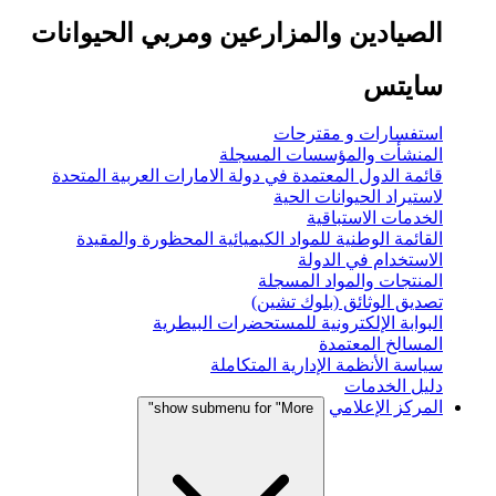
الصيادين والمزارعين ومربي الحيوانات
سايتس
استفسارات و مقترحات
المنشأت والمؤسسات المسجلة
قائمة الدول المعتمدة في دولة الامارات العربية المتحدة
لاستيراد الحيوانات الحية
الخدمات الاستباقية
القائمة الوطنية للمواد الكيميائية المحظورة والمقيدة
الاستخدام في الدولة
المنتجات والمواد المسجلة
تصديق الوثائق (بلوك تشين)
البوابة الإلكترونية للمستحضرات البيطرية
المسالخ المعتمدة
سياسة الأنظمة الإدارية المتكاملة
دليل الخدمات
المركز الإعلامي
show submenu for "More"