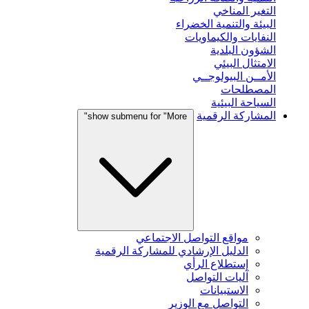
التغير المناخي
البيئة والتنمية الخضراء
النفايات والكيماويات
الشؤون البلدية
الامتثال البيئي
الأمــن البيولوجــي
المصطلحات
السياحة البيئية
المشاركة الرقمية
show submenu for "More"
مواقع التواصل الاجتماعي
الدليل الإرشادي للمشاركة الرقمية
إستطلاع الرأي
آليات التواصل
الاستبيانات
التواصل مع الوزير