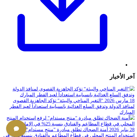
آخر الأخبار
18 مارس 2026
"التغير المناخي والبيئة" تؤكد الجاهزية القصوى
لمنافذ الدولة وتدفق السلع الغذائية بانسيابية استعداداً لعيد الفطر
المبارك
28 يناير 2026
آمنة الضحاك تطلق مبادرة "منتج مستدام" لرفع
استخدام المنتج المحلي في قطاع المطاعم والفنادق بنسبة 25%؜ في