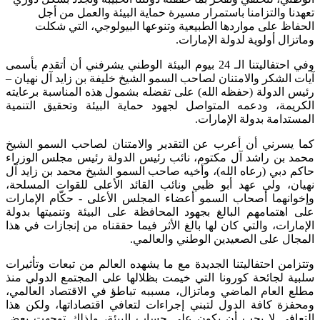
تعهدنا والتزامنا باستمرار مسيرة حماية البيئة والعمل من أجل
الحفاظ على مواردها الطبيعية وتنوعها البيولوجي، التي شكلت
وماتزال أولوية لدولة الإمارات.
وفي احتفاليتنا الـ 24 بيوم البيئة الوطني يشرفني أن أتقدم بأسمى
آيات الشكر والامتنان لصاحب السمو الشيخ خليفة بن زايد آل نهيان –
رئيس الدولة (حفظه الله) على تفضله بشمول هذه المناسبة برعايته
الكريمة، ودعمه المتواصل لجهود حماية البيئة وتحقيق التنمية
المستدامة بدولة الإمارات.
كما يسرني أن أعرب عن التقدير والامتنان لصاحب السمو الشيخ
محمد بن راشد آل مكتوم، نائب رئيس الدولة رئيس مجلس الوزراء
حاكم دبي (رعاه الله)، وأخيه صاحب السمو الشيخ محمد بن زايد آل
نهيان، ولي عهد أبو ظبي ونائب القائد الأعلى للقوات المسلحة،
وإخوانهما أصحاب السمو أعضاء المجلس الأعلى - حكّام الإمارات
على اهتمامهم البالغ بجهود المحافظة على البيئة وتنميتها بدولة
الإمارات، والتي كان لها بالغ الأثر فيما حققناه من إنجازات في هذا
المجال على الصعيدين الوطني والعالمي.
وتتزامن احتفاليتنا الجديدة مع ما يشهده العالم من تبعات وتأثيرات
سلبية لجائحة كورونا التي خيمت بظلالها على المجتمع الدولي منذ
مطلع العام الماضي وماتزال، مسببه تباطؤ في الاقتصاد العالمي،
ومحفزة كافة الدول لتبني إجراءات لتعافي اقتصاداتها، ولكن هذا
التعافي لا يجب أن يكون على حساب البيئة، ولذلك توجهت بعض