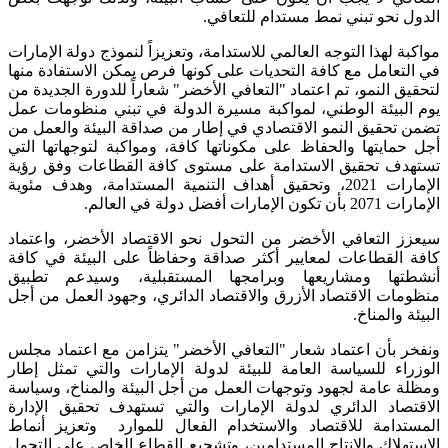
الدول نحو تبني نمط مستدام للتعافي.
مواكبة لهذا التوجه العالمي للاستدامة، وتعزيزاً لنموذج دولة الإمارات
في التعامل مع كافة التحديات على كونها فرص يمكن الاستفادة منها
لتحقيق النمو، تم اعتماد "التعافي الأخضر" شعاراً للدورة الجديدة من
يوم البيئة الوطني، لمواكبة مسيرة الدولة في تبني منظومات عمل
تضمن تحقيق النمو الاقتصادي في إطار من صداقة البيئة والعمل من
أجل حمايتها والحفاظ على مكوناتها كافة، ومواكبة لتوجهاتها التي
تستهدف تحقيق الاستدامة على مستوى كافة القطاعات وفق رؤية
الإمارات 2021، وتحقيق أهداف التنمية المستدامة، وهدف مئوية
الإمارات 2071 بأن تكون الإمارات أفضل دولة في العالم.
سيعزز التعافي الأخضر من التحول نحو الاقتصاد الأخضر، واعتماد
كافة القطاعات لمعايير أكثر صداقة وحفاظاً على البيئة في كافة
أنشطتها ومشاريعها وبرامجها المستقبلية، وسيدعم تطبيق
منظومات الاقتصاد الأزرق والاقتصاد الدائري، وجهود العمل من أجل
البيئة والمناخ.
ونفخر بأن اعتماد شعار "التعافي الأخضر" يتزامن مع اعتماد مجلس
الوزراء للسياسة العامة للبيئة لدولة الإمارات والتي تمثل إطار
ومظلة عامة لجهود وتوجهات العمل من أجل البيئة والمناخ، وسياسة
الاقتصاد الدائري لدولة الإمارات والتي تستهدف تحقيق الإدارة
المستدامة للاقتصاد والاستخدام الفعال للموارد وتعزيز أنماط
الاستهلاك والإنتاج المستدامين، وتشجيع القطاع الخاص على التحول