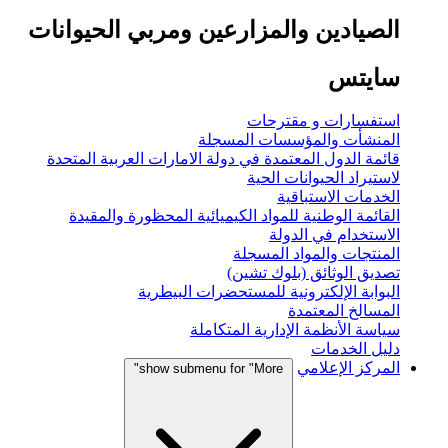
الصيادين والمزارعين ومربي الحيوانات
سايتس
استفسارات و مقترحات
المنشأت والمؤسسات المسجلة
قائمة الدول المعتمدة في دولة الامارات العربية المتحدة
لاستيراد الحيوانات الحية
الخدمات الاستباقية
القائمة الوطنية للمواد الكيميائية المحظورة والمقيدة
الاستخدام في الدولة
المنتجات والمواد المسجلة
تصديق الوثائق (بلوك تشين)
البوابة الإلكترونية للمستحضرات البيطرية
المسالخ المعتمدة
سياسة الأنظمة الإدارية المتكاملة
دليل الخدمات
المركز الإعلامي
show submenu for "More"