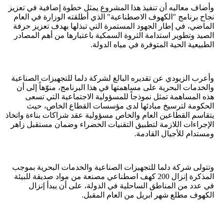
وأضاف معاليه أن تنفيذ هذا المشروع يمثل خطوة إضافية في تعزيز
نجاح برنامج "الكهوف الاصطناعية" الذي أطلقته الوزارة في العام
الماضي، في إطار الجهود المستمرة التي تبذلها بهدف تعزيز حرفة
الصيد وتطوير استدامة الثروة السمكية باعتبارها من أهم المصادر
الطبيعية الحية المتوفرة في مياه الدولة.
وأعرب الزيودي عن تقديره البالغ لشركة دلما للتجهيزات الصناعية
والخدمات البحرية على مساهمتها في هذا البرنامج، منوّهاً إلى أن
هذه المساهمة تمثل نموذجاً للمسؤولية الاجتماعية التي تسعى
الحكومة لترسيخ مبادئها لدى مؤسسات القطاع الخاص، حيث
يتقاسم القطاعين العام والخاص مسؤولية عقد شراكات بناءة واتخاذ
الإجراءات اللازمة لتطبيق التقنيات الخضراء وضمان مستقبل زاهر
ومستدام للأجيال القادمة.
وتتولى شركة دلما للتجهيزات الصناعية والخدمات البحرية بموجب
المذكرة إنزال 200 كهف اصطناعي مصنعة من مواد صديقة للبيئة
في عدد من المناطق الساحلية في الدولة، على أن يبدأ إنزال
الكهوف مطلع شهر ابريل من العام المقبل.