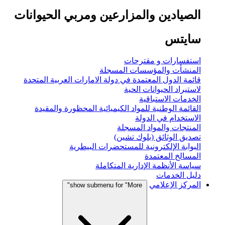
الصيادين والمزارعين ومربي الحيوانات
سايتس
استفسارات و مقترحات
المنشأت والمؤسسات المسجلة
قائمة الدول المعتمدة في دولة الامارات العربية المتحدة
لاستيراد الحيوانات الحية
الخدمات الاستباقية
القائمة الوطنية للمواد الكيميائية المحظورة والمقيدة
الاستخدام في الدولة
المنتجات والمواد المسجلة
تصديق الوثائق (بلوك تشين)
البوابة الإلكترونية للمستحضرات البيطرية
المسالخ المعتمدة
سياسة الأنظمة الإدارية المتكاملة
دليل الخدمات
المركز الإعلامي
show submenu for "More"