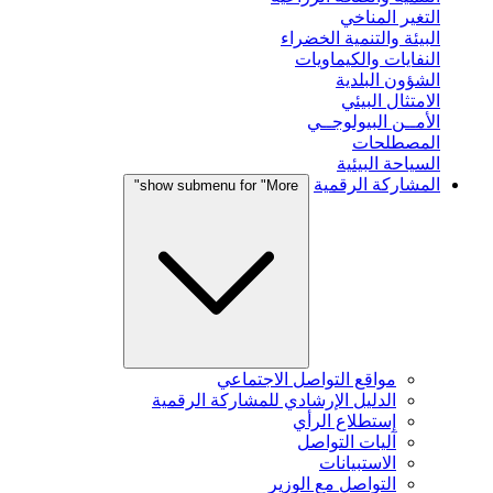
التغير المناخي
البيئة والتنمية الخضراء
النفايات والكيماويات
الشؤون البلدية
الامتثال البيئي
الأمــن البيولوجــي
المصطلحات
السياحة البيئية
المشاركة الرقمية
show submenu for "More"
مواقع التواصل الاجتماعي
الدليل الإرشادي للمشاركة الرقمية
إستطلاع الرأي
آليات التواصل
الاستبيانات
التواصل مع الوزير