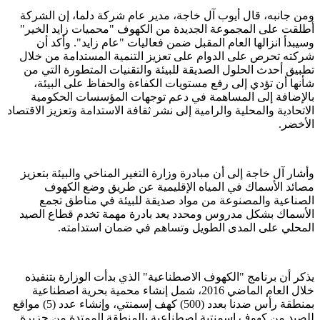
ومن جانبه، قال أيوب آل خاجة، مدير عام شركة دلما، إن الشركة
أطلقت على المجموعة الجديدة من الكهوف "محميات زايد الخير"
وسيبدأ انزالها العام المقبل ضمن فعاليات "عام زايد". وأكد أن
شركته تحرص على الدوام على تعزيز التنمية المستدامة من خلال
تطبيق أحدث الحلول الصديقة للبيئة والتقنيات المتطورة التي من
شأنها أن تؤدي إلى رفع مستويات الكفاءة والحفاظ على البيئة،
بالإضافة إلى المساهمة في دعم توجهات المؤسسات الحكومية
الاتحادية والمحلية والرامية إلى نشر ثقافة الاستدامة وتعزيز الاقتصاد
الأخضر.
وأشار آل خاجة إلى أن مبادرة وزارة التغير المناخي والبيئة بتعزيز
مصائد الأسماك في المياه الإقليمية عن طريق وضع الكهوف
الصناعية والمصنوعة من مواد صديقة للبيئة في مناطق تجمع
الأسماك بشكل مدروس ومحدد يعد بادرة مهمة تخدم قطاع الصيد
المحلي على المدى الطويل وتساهم في ضمان استدامته.
يذكر أن برنامج "الكهوف الاصطناعية" الذي بدأت الوزارة بتنفيذه
خلال العام الماضي 2016، شمل إنشاء محمية بحرية اصطناعية
بمنطقة رأس ضدنا بعدد (500) كهف إسمنتي، وإنشاء عدد (5) مواقع
للصيد من كهوف إسمنتية اصطناعية بالمنطقة الممتدة من جزيرة