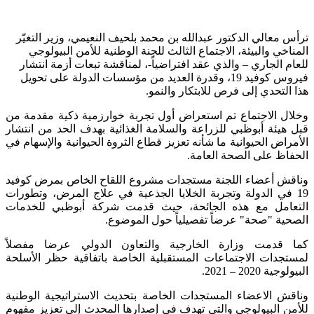
ترأس معالي الدكتور عبدالله بن محمد بلحيف النعيمي، وزير التغيّر
المناخي والبيئة، الاجتماع الثالث للجنة الوطنية للأمن البيولوجي
للعام الجاري – والذي عقد افتراضياً-، لمناقشة تبعات أزمة انتشار
فيروس كوفيد 19، وقدرة العديد من مؤسسات الدولة على تحويل
هذا التحدي إلى فرص للابتكار والنمو.
وخلال الاجتماع تم استعراض أول تجربة خوارزمية ذكية مقدمة من
قبل هيئة أبوظبي للزراعة والسلامة الغذائية بهدف الحد من انتشار
الأمراض الحيوانية ما شأنه تعزيز قطاع الثروة الحيوانية والإسهام في
الحفاظ على الصحة العامة.
وناقش أعضاء اللجنة مستجدات مشروع اللقاح الخاص بمرض كوفيد
19 في الدولة وتجربة الخلايا الجذعية في علاج المرض، وتطورات
التعامل مع هذه الجائحة، حيث قدمت شركة أبوظبي للخدمات
الصحية "صحة" عرضاً تفصيلياً حول الموضوع.
كما قدمت وزارة الخارجية والتعاون الدولي عرضا مفصلاً
لمستجدات الاجتماعات المستقبلية الخاصة باتفاقية حظر الأسلحة
البيولوجية 2020 – 2021.
وناقش الاعضاء المستجدات الخاصة بتحديث الاستراتيجية الوطنية
للأمن البيولوجي والتي تهدف في إصدارها المحدث إلى تعزيز مفهوم