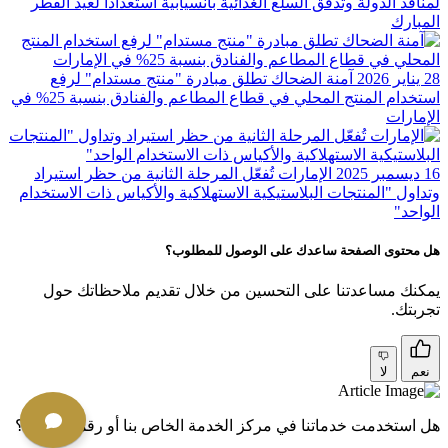
لمنافذ الدولة وتدفق السلع الغذائية بانسيابية استعداداً لعيد الفطر
المبارك
28 يناير 2026
آمنة الضحاك تطلق مبادرة "منتج مستدام" لرفع
استخدام المنتج المحلي في قطاع المطاعم والفنادق بنسبة 25%؜ في
الإمارات
16 ديسمبر 2025
الإمارات تُفعّل المرحلة الثانية من حظر استيراد
وتداول "المنتجات البلاستيكية الاستهلاكية والأكياس ذات الاستخدام
الواحد"
هل محتوى الصفحة ساعدك على الوصول للمطلوب؟
يمكنك مساعدتنا على التحسين من خلال تقديم ملاحظاتك حول
تجربتك.
نعم
لا
هل استخدمت خدماتنا في مركز الخدمة الخاص بنا أو رقميًا مؤخرًا؟