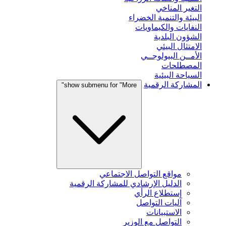
التغير المناخي
البيئة والتنمية الخضراء
النفايات والكيماويات
الشؤون البلدية
الامتثال البيئي
الأمــن البيولوجــي
المصطلحات
السياحة البيئية
المشاركة الرقمية
show submenu for "More"
مواقع التواصل الاجتماعي
الدليل الإرشادي للمشاركة الرقمية
إستطلاع الرأي
آليات التواصل
الاستبيانات
التواصل مع الوزير