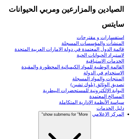
الصيادين والمزارعين ومربي الحيوانات
سايتس
استفسارات و مقترحات
المنشأت والمؤسسات المسجلة
قائمة الدول المعتمدة في دولة الامارات العربية المتحدة
لاستيراد الحيوانات الحية
الخدمات الاستباقية
القائمة الوطنية للمواد الكيميائية المحظورة والمقيدة
الاستخدام في الدولة
المنتجات والمواد المسجلة
تصديق الوثائق (بلوك تشين)
البوابة الإلكترونية للمستحضرات البيطرية
المسالخ المعتمدة
سياسة الأنظمة الإدارية المتكاملة
دليل الخدمات
المركز الإعلامي
show submenu for "More"