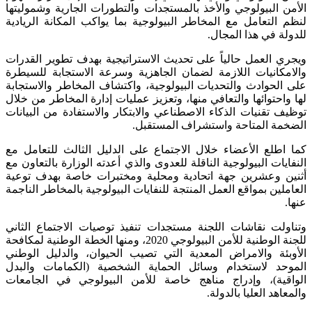
الأمن البيولوجي والأخذ بالمستجدات والتطورات الجارية وشموليتها
لنظم التعامل مع المخاطر البيولوجية بما يواكب المكانة الريادية
للدولة في هذا المجال.
ويجري العمل حالياً على تحديث الاستراتيجية بهدف تطوير القدرات
والامكانيات اللازمة لضمان الجاهزية وسرعة الاستجابة للسيطرة
على الحوادث والتحديات البيولوجية، واكتشاف المخاطر والاستجابة
لها واحتوائها والتعافي منها، وتعزيز عمليات إدارة المخاطر من خلال
توظيف تقنيات الذكاء الاصطناعي والابتكار والاستفادة من البيانات
الضخمة المتاحة واستشراف المستقبل.
كما اطلع الأعضاء خلال الاجتماع على الدليل الثالث للتعامل مع
النفايات البيولوجية الناقلة للعدوى والذي أعدته الوزارة بالتعاون مع
أثنين وعشرين جهة اتحادية ومحلية ومختبرات خاصة بهدف توعية
العاملين بمواقع العمل المنتجة للنفايات البيولوجية بالمخاطر الناجمة
عنها.
وتناولت نقاشات اللجنة مستجدات تنفيذ توصيات الاجتماع الثاني
للجنة الوطنية للأمن البيولوجي 2020، ومنها الخطة الوطنية لمكافحة
الأوبئة والامراض المعدية التي تصيب الحيوان، والدليل الوطني
الموحد لاستخدام وسائل الحماية الشخصية (الكمامات والبدل
الواقية)، وإدراج مناهج خاصة للأمن البيولوجي في الجامعات
والمعاهد العليا بالدولة.