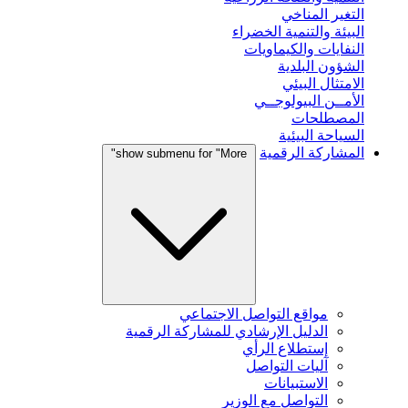
التغير المناخي
البيئة والتنمية الخضراء
النفايات والكيماويات
الشؤون البلدية
الامتثال البيئي
الأمــن البيولوجــي
المصطلحات
السياحة البيئية
المشاركة الرقمية
show submenu for "More"
مواقع التواصل الاجتماعي
الدليل الإرشادي للمشاركة الرقمية
إستطلاع الرأي
آليات التواصل
الاستبيانات
التواصل مع الوزير