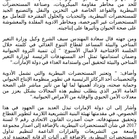
للحد من مخاطر مقاومة الميكروبات، وصناعة المستحضرات
البيطرية والقواعد الخاصة في التخزين والنقل والتصنيع الجيد
للمستحضرات البيطرية، والتحديات والحلول المقترحة للتعامل مع
المستحضرات غير المرخصة، ومخاطر الادوية المقلدة والمغشوشة
على صحة الحيوان وتأثيرها على إنتاجيته.
ومن جهته قال سعادة المهندس سيف الشرع وكيل وزارة التغير
المناخي والبيئة المساعد لقطاع التنوع الغذائي في كلمته خلال
الجلسة الافتتاحية لأعمال الأسبوع: " إن تنمية الثروة الحيوانية
وضمان استدامتها تمثل أحد المستهدفات الرئيسة لوزارة التغير
المناخي والبيئة لتحقيق أمن واستدامة الغذاء في دولة الإمارات."
وأضاف: " وتعتبر المستحضرات البيطرية والتي تشمل الأدوية
والتحصينات أحد الركائز الرئيسية في تطوير منظومة الإنتاج الحيواني
وحماية صحته، وتزداد أهميتها لما لها من تأثير مباشر على الصحة
العامة الامر الذي يتطلب تنظيم هذه المجالات بشكل يعزز من
معدلات الأمن الحيوي والوقاية من الأمراض الحيوانية."
وأشار إلى ان دولة الإمارات تبذل العديد من الجهود في هذا
الخصوص، في مقدمتها تهيئة البنية التشريعية اللازمة لتطوير القطاع
وتحقيق مستهدفاته، حيث أصدرت القانون الاتحادي رقم 9 لسنة
2017 في شأن المستحضرات البيطرية، بالإضافة إلى اصدار مجموعة
واسعة من التشريعات والقرارات الداعمة لتنظيم تداول
المستحضرات البيطرية، بالإضافة الى آليات الرقابة المعتمدة لدى