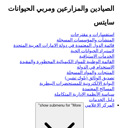
الصيادين والمزارعين ومربي الحيوانات
سايتس
استفسارات و مقترحات
المنشأت والمؤسسات المسجلة
قائمة الدول المعتمدة في دولة الامارات العربية المتحدة
لاستيراد الحيوانات الحية
الخدمات الاستباقية
القائمة الوطنية للمواد الكيميائية المحظورة والمقيدة
الاستخدام في الدولة
المنتجات والمواد المسجلة
تصديق الوثائق (بلوك تشين)
البوابة الإلكترونية للمستحضرات البيطرية
المسالخ المعتمدة
سياسة الأنظمة الإدارية المتكاملة
دليل الخدمات
المركز الإعلامي
show submenu for "More"