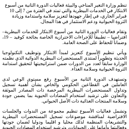
تنظم وزارة التغير المناخي والبيئة فعاليات الدورة الثانية من أسبوع
الابتكار في الخدمات البيطرية والتي تمتد في الفترة من 7 إلى 10
فبراير الجاري، في إطار جهودها لتعزيز سلامة واستدامة وزيادة
الثروة الحيوانية ودعم الاستثمار في هذا المجال.
وتقام فعاليات الدورة الثانية من أسبوع الابتكار للخدمات البيطرية–
افتراضيا – تطبيقاً للإجراءات الاحترازية الخاصة بجائحة كوفيد – 19،
وضماناً للحفاظ على الصحة العامة.
ويأتي تنظيم الأسبوع كتعزيز لمبدأ الابتكار وتوظيف التكنولوجيا
الحديثة وتطويراً لمنتدى المستحضرات البيطرية الدوائية الذي نظمته
الوزارة سابقاً لعدد من الدورات ضمن استراتيجيتها لتحقيق استدامة
الثروة الحيوانية وسلامة الغذاء.
وتستهدف الدورة الثانية من الأسبوع رفع مستوى الوعي لدى
العاملين في القطاعين الحكومي والخاص بشأن أهمية تسجيل
وتداول المستحضرات البيطرية المرخصة ذات المصادر الموثقة
والتعاون على ترشيد استخدام المضادات الحيوية بما يضمن جودة
وسلامة المنتجات الغذائية ذات الأصل الحيواني.
وتشمل فعاليات الأسبوع تنظيم مجموعة من الندوات والجلسات
الافتراضية لمناقشة موضوعات تسجيل المستحضرات البيطرية
والتشريعات المنظمة لذلك محليا و اقليما ودوليا لضمان جودتها
وفعاليتها وأمانها على الحيوانات، وترشيد استخدام المضادات الحيوية