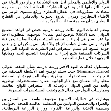
الدولي والإقليمي والمحلي لحل هذه الإشكالية وابراز دور الدولة في
تنفيذ التزاماتها الدولية في المشاركة الفعالة للحد من مقاومة
مضادات الميكروبات في القطاع البيطري ورفع مستوى الوعي بين
الأطباء البيطريين ومربي الثروة الحيوانية والعاملين في القطاع
البيطري بشأن مقاومة مضادات الميكروبات.
وتضم فعاليات اليوم الثالث ورشة تدريبية تختص في قواعد التصنيع
الدوائي الجيد (
GMP
) لتوضيح اهم المبادئ التوجيهية المطلوب الاخذ
بها عند السير في إجراءات تصنيع المستحضرات البيطرية ومراقبة
الجودة والتي تشمل جوانب الإنتاج والاختبار التي يمكن أن يؤثر على
جودة المنتج، كم سيتم استعراض اهم التشريعات الدولية التي تلزم
الشركات المصنعة بتتبع إجراءات ممارسة التصنيع الجيد ومبادئها
التوجيهية خلال عملية التصنيع.
وستتناول فعاليات اليوم الأخير ورشة تدريبية بشأن التيقظ الدوائي
(
Pharmacovigilance
) حيث سيتم توضيح اهم الأنشطة المتعلقة في
تتبع وتعقب المستحضرات البيطرية سواء المستوردة او المصنعة
محليا وذلك لضمان منع الآثار الجانبية الضارة للمستحضرات البيطرية
والحد من الغش الدوائي بالإضافة الى استعراض اللوائح العالمية
وممارسات الدول في مجال تتبع وتعقب المستحضرات البيطرية.
ويشارك في فعاليات الأسبوع مجموعة واسعة من المسؤولين
والخبراء والمختصين الدوليين من المنظمة العالمية للصحة الحيوانية،
ومنظمة الأغذية والزراعة "الفاو"، ووزارة الزراعة البريطانية،