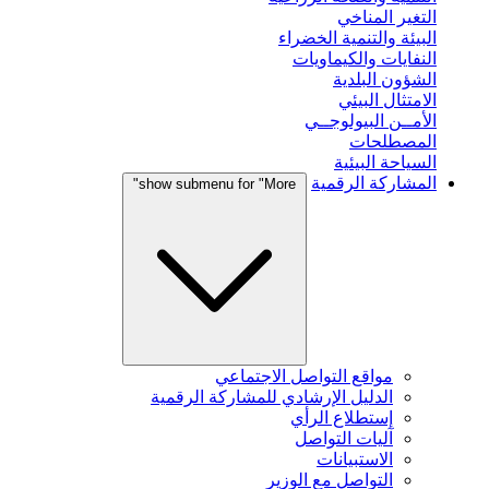
التغير المناخي
البيئة والتنمية الخضراء
النفايات والكيماويات
الشؤون البلدية
الامتثال البيئي
الأمــن البيولوجــي
المصطلحات
السياحة البيئية
المشاركة الرقمية
show submenu for "More"
مواقع التواصل الاجتماعي
الدليل الإرشادي للمشاركة الرقمية
إستطلاع الرأي
آليات التواصل
الاستبيانات
التواصل مع الوزير