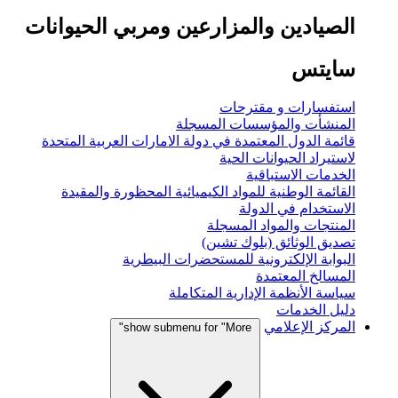
الصيادين والمزارعين ومربي الحيوانات
سايتس
استفسارات و مقترحات
المنشأت والمؤسسات المسجلة
قائمة الدول المعتمدة في دولة الامارات العربية المتحدة
لاستيراد الحيوانات الحية
الخدمات الاستباقية
القائمة الوطنية للمواد الكيميائية المحظورة والمقيدة
الاستخدام في الدولة
المنتجات والمواد المسجلة
تصديق الوثائق (بلوك تشين)
البوابة الإلكترونية للمستحضرات البيطرية
المسالخ المعتمدة
سياسة الأنظمة الإدارية المتكاملة
دليل الخدمات
المركز الإعلامي
show submenu for "More"