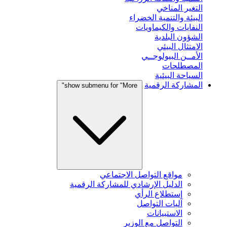
التغير المناخي
البيئة والتنمية الخضراء
النفايات والكيماويات
الشؤون البلدية
الامتثال البيئي
الأمــن البيولوجــي
المصطلحات
السياحة البيئية
المشاركة الرقمية
show submenu for "More"
مواقع التواصل الاجتماعي
الدليل الإرشادي للمشاركة الرقمية
إستطلاع الرأي
آليات التواصل
الاستبيانات
التواصل مع الوزير