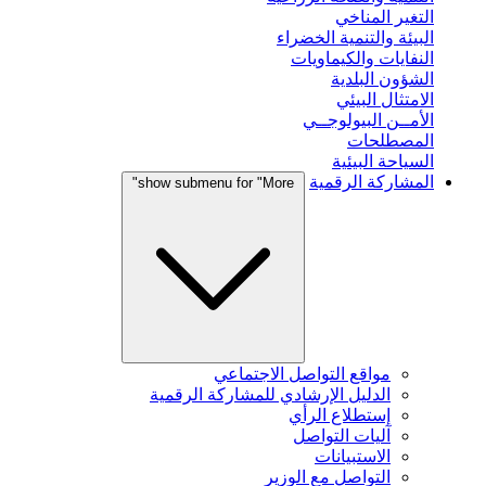
التغير المناخي
البيئة والتنمية الخضراء
النفايات والكيماويات
الشؤون البلدية
الامتثال البيئي
الأمــن البيولوجــي
المصطلحات
السياحة البيئية
المشاركة الرقمية
show submenu for "More"
مواقع التواصل الاجتماعي
الدليل الإرشادي للمشاركة الرقمية
إستطلاع الرأي
آليات التواصل
الاستبيانات
التواصل مع الوزير