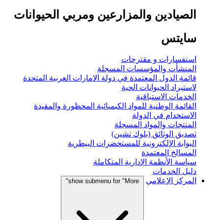
الصيادين والمزارعين ومربي الحيوانات
سايتس
استفسارات و مقترحات
المنشأت والمؤسسات المسجلة
قائمة الدول المعتمدة في دولة الامارات العربية المتحدة
لاستيراد الحيوانات الحية
الخدمات الاستباقية
القائمة الوطنية للمواد الكيميائية المحظورة والمقيدة
الاستخدام في الدولة
المنتجات والمواد المسجلة
تصديق الوثائق (بلوك تشين)
البوابة الإلكترونية للمستحضرات البيطرية
المسالخ المعتمدة
سياسة الأنظمة الإدارية المتكاملة
دليل الخدمات
المركز الإعلامي
show submenu for "More"