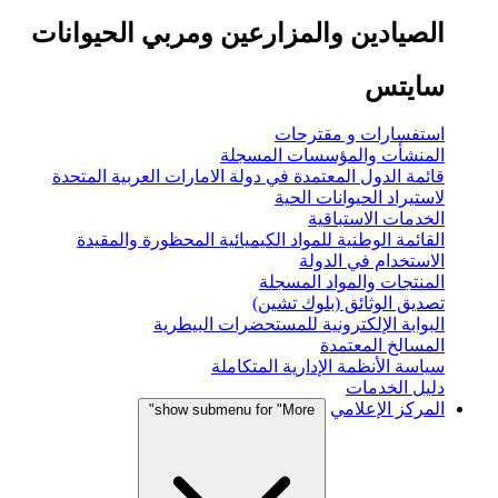
الصيادين والمزارعين ومربي الحيوانات
سايتس
استفسارات و مقترحات
المنشأت والمؤسسات المسجلة
قائمة الدول المعتمدة في دولة الامارات العربية المتحدة
لاستيراد الحيوانات الحية
الخدمات الاستباقية
القائمة الوطنية للمواد الكيميائية المحظورة والمقيدة
الاستخدام في الدولة
المنتجات والمواد المسجلة
تصديق الوثائق (بلوك تشين)
البوابة الإلكترونية للمستحضرات البيطرية
المسالخ المعتمدة
سياسة الأنظمة الإدارية المتكاملة
دليل الخدمات
المركز الإعلامي
show submenu for "More"