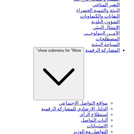
التغير المناخي
البيئة والتنمية الخضراء
النفايات والكيماويات
الشؤون البلدية
الامتثال البيئي
الأمــن البيولوجــي
المصطلحات
السياحة البيئية
المشاركة الرقمية
show submenu for "More"
مواقع التواصل الاجتماعي
الدليل الإرشادي للمشاركة الرقمية
إستطلاع الرأي
آليات التواصل
الاستبيانات
التواصل مع الوزير