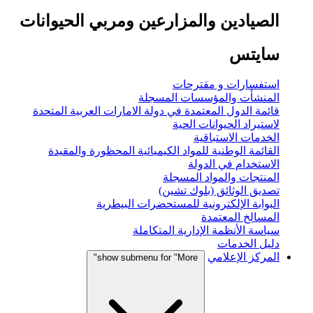
الصيادين والمزارعين ومربي الحيوانات
سايتس
استفسارات و مقترحات
المنشأت والمؤسسات المسجلة
قائمة الدول المعتمدة في دولة الامارات العربية المتحدة
لاستيراد الحيوانات الحية
الخدمات الاستباقية
القائمة الوطنية للمواد الكيميائية المحظورة والمقيدة
الاستخدام في الدولة
المنتجات والمواد المسجلة
تصديق الوثائق (بلوك تشين)
البوابة الإلكترونية للمستحضرات البيطرية
المسالخ المعتمدة
سياسة الأنظمة الإدارية المتكاملة
دليل الخدمات
المركز الإعلامي
show submenu for "More"