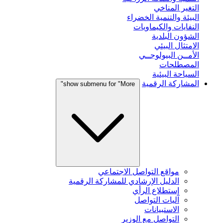
التغير المناخي
البيئة والتنمية الخضراء
النفايات والكيماويات
الشؤون البلدية
الامتثال البيئي
الأمــن البيولوجــي
المصطلحات
السياحة البيئية
المشاركة الرقمية
show submenu for "More"
مواقع التواصل الاجتماعي
الدليل الإرشادي للمشاركة الرقمية
إستطلاع الرأي
آليات التواصل
الاستبيانات
التواصل مع الوزير