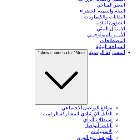
التغير المناخي
البيئة والتنمية الخضراء
النفايات والكيماويات
الشؤون البلدية
الامتثال البيئي
الأمــن البيولوجــي
المصطلحات
السياحة البيئية
المشاركة الرقمية
show submenu for "More"
مواقع التواصل الاجتماعي
الدليل الإرشادي للمشاركة الرقمية
إستطلاع الرأي
آليات التواصل
الاستبيانات
التواصل مع الوزير