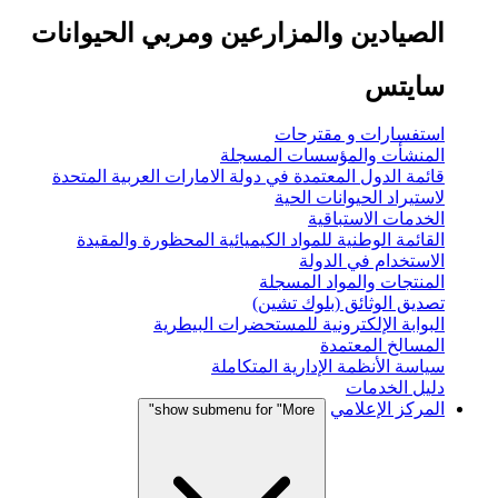
الصيادين والمزارعين ومربي الحيوانات
سايتس
استفسارات و مقترحات
المنشأت والمؤسسات المسجلة
قائمة الدول المعتمدة في دولة الامارات العربية المتحدة
لاستيراد الحيوانات الحية
الخدمات الاستباقية
القائمة الوطنية للمواد الكيميائية المحظورة والمقيدة
الاستخدام في الدولة
المنتجات والمواد المسجلة
تصديق الوثائق (بلوك تشين)
البوابة الإلكترونية للمستحضرات البيطرية
المسالخ المعتمدة
سياسة الأنظمة الإدارية المتكاملة
دليل الخدمات
المركز الإعلامي
show submenu for "More"