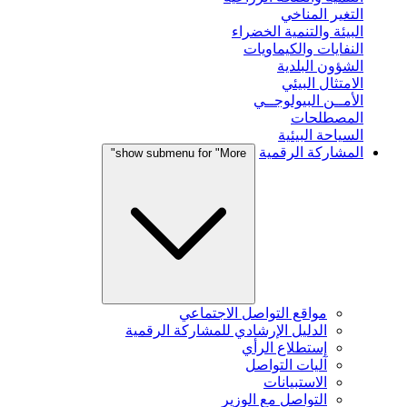
التغير المناخي
البيئة والتنمية الخضراء
النفايات والكيماويات
الشؤون البلدية
الامتثال البيئي
الأمــن البيولوجــي
المصطلحات
السياحة البيئية
المشاركة الرقمية
show submenu for "More"
مواقع التواصل الاجتماعي
الدليل الإرشادي للمشاركة الرقمية
إستطلاع الرأي
آليات التواصل
الاستبيانات
التواصل مع الوزير