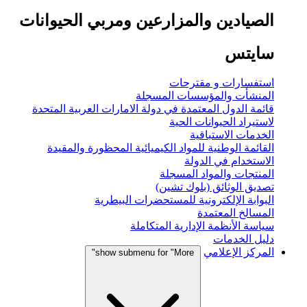
الصيادين والمزارعين ومربي الحيوانات
سايتس
استفسارات و مقترحات
المنشأت والمؤسسات المسجلة
قائمة الدول المعتمدة في دولة الامارات العربية المتحدة
لاستيراد الحيوانات الحية
الخدمات الاستباقية
القائمة الوطنية للمواد الكيميائية المحظورة والمقيدة
الاستخدام في الدولة
المنتجات والمواد المسجلة
تصديق الوثائق (بلوك تشين)
البوابة الإلكترونية للمستحضرات البيطرية
المسالخ المعتمدة
سياسة الأنظمة الإدارية المتكاملة
دليل الخدمات
المركز الإعلامي
show submenu for "More"