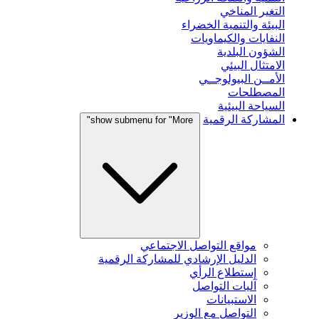
التغير المناخي
البيئة والتنمية الخضراء
النفايات والكيماويات
الشؤون البلدية
الامتثال البيئي
الأمــن البيولوجــي
المصطلحات
السياحة البيئية
المشاركة الرقمية
show submenu for "More"
مواقع التواصل الاجتماعي
الدليل الإرشادي للمشاركة الرقمية
إستطلاع الرأي
آليات التواصل
الاستبيانات
التواصل مع الوزير