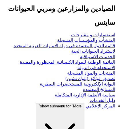
الصيادين والمزارعين ومربي الحيوانات
سايتس
استفسارات و مقترحات
المنشأت والمؤسسات المسجلة
قائمة الدول المعتمدة في دولة الامارات العربية المتحدة
لاستيراد الحيوانات الحية
الخدمات الاستباقية
القائمة الوطنية للمواد الكيميائية المحظورة والمقيدة
الاستخدام في الدولة
المنتجات والمواد المسجلة
تصديق الوثائق (بلوك تشين)
البوابة الإلكترونية للمستحضرات البيطرية
المسالخ المعتمدة
سياسة الأنظمة الإدارية المتكاملة
دليل الخدمات
المركز الإعلامي
show submenu for "More"