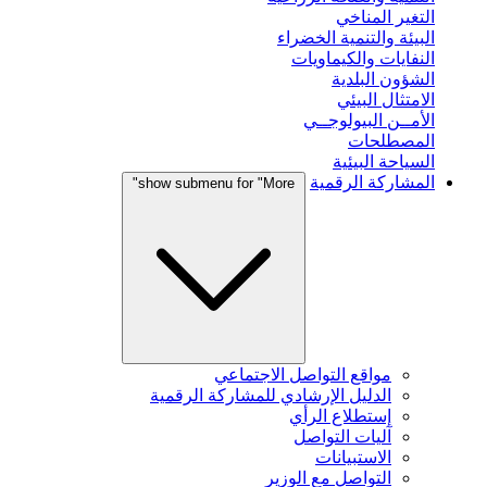
التغير المناخي
البيئة والتنمية الخضراء
النفايات والكيماويات
الشؤون البلدية
الامتثال البيئي
الأمــن البيولوجــي
المصطلحات
السياحة البيئية
المشاركة الرقمية
show submenu for "More"
مواقع التواصل الاجتماعي
الدليل الإرشادي للمشاركة الرقمية
إستطلاع الرأي
آليات التواصل
الاستبيانات
التواصل مع الوزير