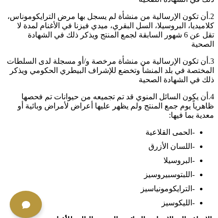
2.أن تكون الإرسالية من منشأة لم يسجل بها مرض الترايكوموناس،
كلاميديا، البروسيلا، السل البقري، ميدي فيزنا في الأغنام لمدة لا
تقل عن 6 شهور السابقة لجمع المنتج ويذكر ذلك في الشهادة
الصحية
3.أن تكون الإرسالية من منشأة مرخصة و/أو مسجلة لدى السلطات
المختصة في بلد المنشأ وتخضع للإشراف البيطري الحكومي ويذكر
ذلك في الشهادة الصحية
4.أن يكون السائل المنوي قد تم تجميعه من حيوانات تم فحصها
ظاهرياً يوم جمع المنتج ولم يظهر عليها أعراض لأمراض وبائية أو
معدية بما فيها:
-الحمى القلاعية
-اللسان الأزرق
-البروسيلا
-اللبتوسبيروسيز
-الترايكومونياسيز
-الليكوسيز