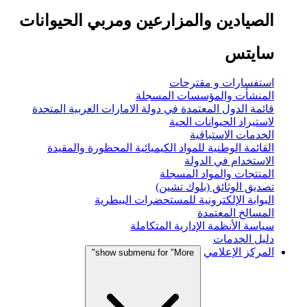
الصيادين والمزارعين ومربي الحيوانات
سايتس
استفسارات و مقترحات
المنشأت والمؤسسات المسجلة
قائمة الدول المعتمدة في دولة الامارات العربية المتحدة
لاستيراد الحيوانات الحية
الخدمات الاستباقية
القائمة الوطنية للمواد الكيميائية المحظورة والمقيدة
الاستخدام في الدولة
المنتجات والمواد المسجلة
تصديق الوثائق (بلوك تشين)
البوابة الإلكترونية للمستحضرات البيطرية
المسالخ المعتمدة
سياسة الأنظمة الإدارية المتكاملة
دليل الخدمات
المركز الإعلامي
show submenu for "More"