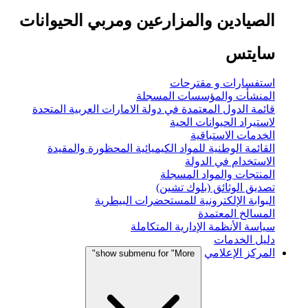
الصيادين والمزارعين ومربي الحيوانات
سايتس
استفسارات و مقترحات
المنشأت والمؤسسات المسجلة
قائمة الدول المعتمدة في دولة الامارات العربية المتحدة
لاستيراد الحيوانات الحية
الخدمات الاستباقية
القائمة الوطنية للمواد الكيميائية المحظورة والمقيدة
الاستخدام في الدولة
المنتجات والمواد المسجلة
تصديق الوثائق (بلوك تشين)
البوابة الإلكترونية للمستحضرات البيطرية
المسالخ المعتمدة
سياسة الأنظمة الإدارية المتكاملة
دليل الخدمات
المركز الإعلامي
show submenu for "More"