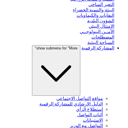
التغير المناخي
البيئة والتنمية الخضراء
النفايات والكيماويات
الشؤون البلدية
الامتثال البيئي
الأمــن البيولوجــي
المصطلحات
السياحة البيئية
المشاركة الرقمية
show submenu for "More"
مواقع التواصل الاجتماعي
الدليل الإرشادي للمشاركة الرقمية
إستطلاع الرأي
آليات التواصل
الاستبيانات
التواصل مع الوزير