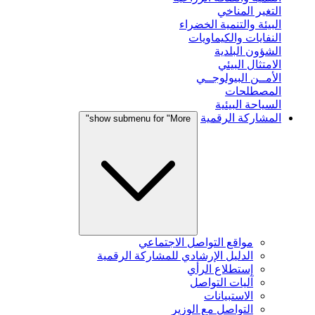
التغير المناخي
البيئة والتنمية الخضراء
النفايات والكيماويات
الشؤون البلدية
الامتثال البيئي
الأمــن البيولوجــي
المصطلحات
السياحة البيئية
المشاركة الرقمية
show submenu for "More"
مواقع التواصل الاجتماعي
الدليل الإرشادي للمشاركة الرقمية
إستطلاع الرأي
آليات التواصل
الاستبيانات
التواصل مع الوزير