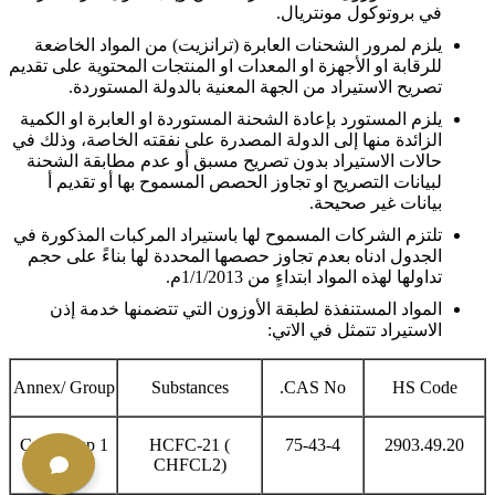
في بروتوكول مونتريال.
يلزم لمرور الشحنات العابرة (ترانزيت) من المواد الخاضعة
للرقابة او الأجهزة او المعدات او المنتجات المحتوية على تقديم
تصريح الاستيراد من الجهة المعنية بالدولة المستوردة.
يلزم المستورد بإعادة الشحنة المستوردة او العابرة او الكمية
الزائدة منها إلى الدولة المصدرة على نفقته الخاصة، وذلك في
حالات الاستيراد بدون تصريح مسبق أو عدم مطابقة الشحنة
لبيانات التصريح او تجاوز الحصص المسموح بها أو تقديم أ
بيانات غير صحيحة.
تلتزم الشركات المسموح لها باستيراد المركبات المذكورة في
الجدول ادناه بعدم تجاوز حصصها المحددة لها بناءً على حجم
تداولها لهذه المواد ابتداءٍ من 1/1/2013م.
المواد المستنفذة لطبقة الأوزون التي تتضمنها خدمة إذن
الاستيراد تتمثل في الاتي:
Annex/ Group
Substances
CAS No.
HS Code
C – Group 1
HCFC-21 (
75-43-4
2903.49.20
CHFCL2)