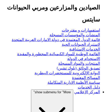
الصيادين والمزارعين ومربي الحيوانات
سايتس
استفسارات و مقترحات
المنشأت والمؤسسات المسجلة
قائمة الدول المعتمدة في دولة الامارات العربية المتحدة
لاستيراد الحيوانات الحية
الخدمات الاستباقية
القائمة الوطنية للمواد الكيميائية المحظورة والمقيدة
الاستخدام في الدولة
المنتجات والمواد المسجلة
تصديق الوثائق (بلوك تشين)
البوابة الإلكترونية للمستحضرات البيطرية
المسالخ المعتمدة
سياسة الأنظمة الإدارية المتكاملة
دليل الخدمات
المركز الإعلامي
show submenu for "More"