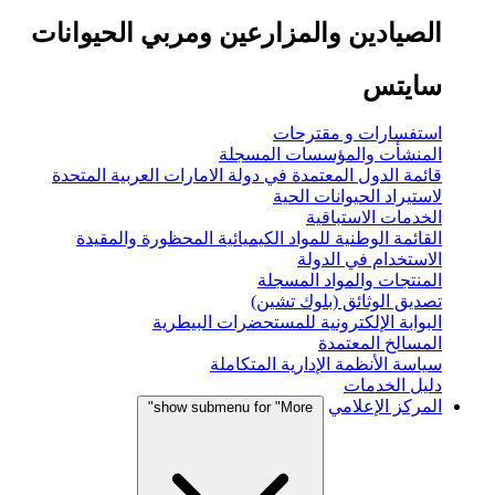
الصيادين والمزارعين ومربي الحيوانات
سايتس
استفسارات و مقترحات
المنشأت والمؤسسات المسجلة
قائمة الدول المعتمدة في دولة الامارات العربية المتحدة
لاستيراد الحيوانات الحية
الخدمات الاستباقية
القائمة الوطنية للمواد الكيميائية المحظورة والمقيدة
الاستخدام في الدولة
المنتجات والمواد المسجلة
تصديق الوثائق (بلوك تشين)
البوابة الإلكترونية للمستحضرات البيطرية
المسالخ المعتمدة
سياسة الأنظمة الإدارية المتكاملة
دليل الخدمات
المركز الإعلامي
show submenu for "More"