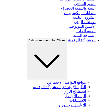
التغير المناخي
البيئة والتنمية الخضراء
النفايات والكيماويات
الشؤون البلدية
الامتثال البيئي
الأمــن البيولوجــي
المصطلحات
السياحة البيئية
المشاركة الرقمية
show submenu for "More"
مواقع التواصل الاجتماعي
الدليل الإرشادي للمشاركة الرقمية
إستطلاع الرأي
آليات التواصل
الاستبيانات
التواصل مع الوزير