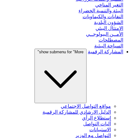
التغير المناخي
البيئة والتنمية الخضراء
النفايات والكيماويات
الشؤون البلدية
الامتثال البيئي
الأمــن البيولوجــي
المصطلحات
السياحة البيئية
المشاركة الرقمية
show submenu for "More"
مواقع التواصل الاجتماعي
الدليل الإرشادي للمشاركة الرقمية
إستطلاع الرأي
آليات التواصل
الاستبيانات
التواصل مع الوزير