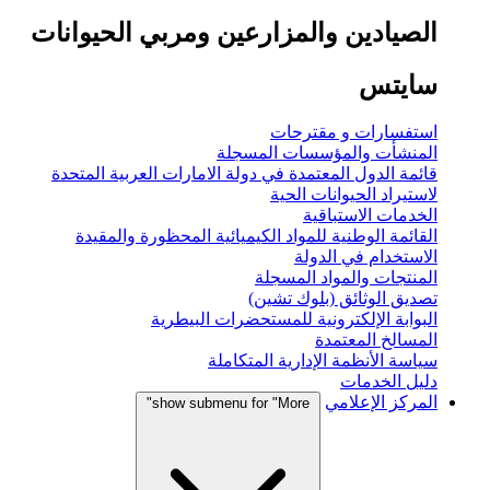
الصيادين والمزارعين ومربي الحيوانات
سايتس
استفسارات و مقترحات
المنشأت والمؤسسات المسجلة
قائمة الدول المعتمدة في دولة الامارات العربية المتحدة
لاستيراد الحيوانات الحية
الخدمات الاستباقية
القائمة الوطنية للمواد الكيميائية المحظورة والمقيدة
الاستخدام في الدولة
المنتجات والمواد المسجلة
تصديق الوثائق (بلوك تشين)
البوابة الإلكترونية للمستحضرات البيطرية
المسالخ المعتمدة
سياسة الأنظمة الإدارية المتكاملة
دليل الخدمات
المركز الإعلامي
show submenu for "More"