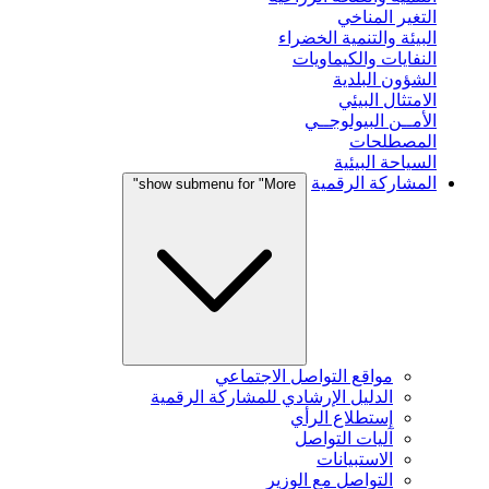
التغير المناخي
البيئة والتنمية الخضراء
النفايات والكيماويات
الشؤون البلدية
الامتثال البيئي
الأمــن البيولوجــي
المصطلحات
السياحة البيئية
المشاركة الرقمية
show submenu for "More"
مواقع التواصل الاجتماعي
الدليل الإرشادي للمشاركة الرقمية
إستطلاع الرأي
آليات التواصل
الاستبيانات
التواصل مع الوزير