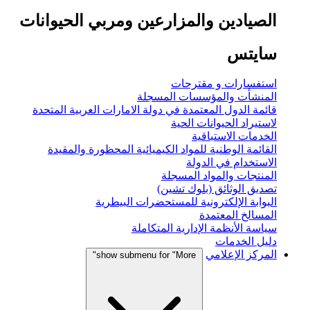
الصيادين والمزارعين ومربي الحيوانات
سايتس
استفسارات و مقترحات
المنشأت والمؤسسات المسجلة
قائمة الدول المعتمدة في دولة الامارات العربية المتحدة
لاستيراد الحيوانات الحية
الخدمات الاستباقية
القائمة الوطنية للمواد الكيميائية المحظورة والمقيدة
الاستخدام في الدولة
المنتجات والمواد المسجلة
تصديق الوثائق (بلوك تشين)
البوابة الإلكترونية للمستحضرات البيطرية
المسالخ المعتمدة
سياسة الأنظمة الإدارية المتكاملة
دليل الخدمات
المركز الإعلامي
show submenu for "More"