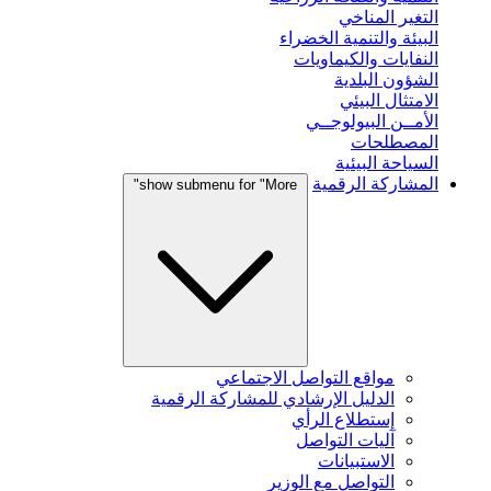
التغير المناخي
البيئة والتنمية الخضراء
النفايات والكيماويات
الشؤون البلدية
الامتثال البيئي
الأمــن البيولوجــي
المصطلحات
السياحة البيئية
المشاركة الرقمية
show submenu for "More"
مواقع التواصل الاجتماعي
الدليل الإرشادي للمشاركة الرقمية
إستطلاع الرأي
آليات التواصل
الاستبيانات
التواصل مع الوزير