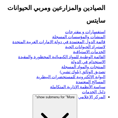
الصيادين والمزارعين ومربي الحيوانات
سايتس
استفسارات و مقترحات
المنشأت والمؤسسات المسجلة
قائمة الدول المعتمدة في دولة الامارات العربية المتحدة
لاستيراد الحيوانات الحية
الخدمات الاستباقية
القائمة الوطنية للمواد الكيميائية المحظورة والمقيدة
الاستخدام في الدولة
المنتجات والمواد المسجلة
تصديق الوثائق (بلوك تشين)
البوابة الإلكترونية للمستحضرات البيطرية
المسالخ المعتمدة
سياسة الأنظمة الإدارية المتكاملة
دليل الخدمات
المركز الإعلامي
show submenu for "More"