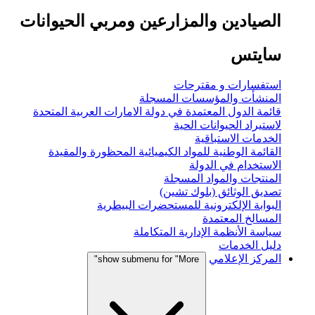
الصيادين والمزارعين ومربي الحيوانات
سايتس
استفسارات و مقترحات
المنشأت والمؤسسات المسجلة
قائمة الدول المعتمدة في دولة الامارات العربية المتحدة
لاستيراد الحيوانات الحية
الخدمات الاستباقية
القائمة الوطنية للمواد الكيميائية المحظورة والمقيدة
الاستخدام في الدولة
المنتجات والمواد المسجلة
تصديق الوثائق (بلوك تشين)
البوابة الإلكترونية للمستحضرات البيطرية
المسالخ المعتمدة
سياسة الأنظمة الإدارية المتكاملة
دليل الخدمات
المركز الإعلامي
show submenu for "More"