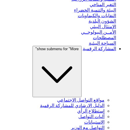
التغير المناخي
البيئة والتنمية الخضراء
النفايات والكيماويات
الشؤون البلدية
الامتثال البيئي
الأمــن البيولوجــي
المصطلحات
السياحة البيئية
المشاركة الرقمية
show submenu for "More"
مواقع التواصل الاجتماعي
الدليل الإرشادي للمشاركة الرقمية
إستطلاع الرأي
آليات التواصل
الاستبيانات
التواصل مع الوزير